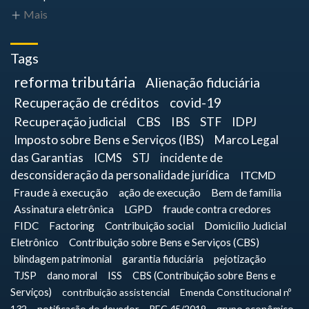
Mais
Tags
reforma tributária
Alienação fiduciária
Recuperação de créditos
covid-19
Recuperação judicial
CBS
IBS
STF
IDPJ
Imposto sobre Bens e Serviços (IBS)
Marco Legal
das Garantias
ICMS
STJ
incidente de
desconsideração da personalidade jurídica
ITCMD
Fraude à execução
ação de execução
Bem de família
Assinatura eletrônica
LGPD
fraude contra credores
FIDC
Factoring
Contribuição social
Domicílio Judicial
Eletrônico
Contribuição sobre Bens e Serviços (CBS)
blindagem patrimonial
garantia fiduciária
pejotização
TJSP
dano moral
ISS
CBS (Contribuição sobre Bens e
Serviços)
contribuição assistencial
Emenda Constitucional nº
132
notificação do devedor
PEC 45/2019
grupo econômico