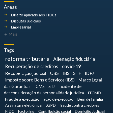
Áreas
Direito aplicado aos FIDCs
Disputas Judiciais
Empresarial
Mais
Tags
reforma tributária
Alienação fiduciária
Recuperação de créditos
covid-19
Recuperação judicial
CBS
IBS
STF
IDPJ
Imposto sobre Bens e Serviços (IBS)
Marco Legal
das Garantias
ICMS
STJ
incidente de
desconsideração da personalidade jurídica
ITCMD
Fraude à execução
ação de execução
Bem de família
Assinatura eletrônica
LGPD
fraude contra credores
FIDC
Factoring
Contribuição social
Domicílio Judicial