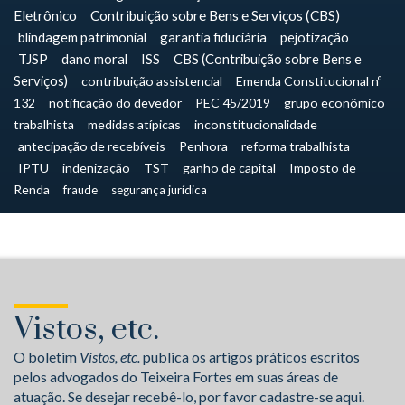
Eletrônico
Contribuição sobre Bens e Serviços (CBS)
blindagem patrimonial
garantia fiduciária
pejotização
TJSP
dano moral
ISS
CBS (Contribuição sobre Bens e
Serviços)
contribuição assistencial
Emenda Constitucional nº
132
notificação do devedor
PEC 45/2019
grupo econômico
trabalhista
medidas atípicas
inconstitucionalidade
antecipação de recebíveis
Penhora
reforma trabalhista
IPTU
indenização
TST
ganho de capital
Imposto de
Renda
fraude
segurança jurídica
Vistos, etc.
O boletim
Vistos, etc.
publica os artigos práticos escritos
pelos advogados do Teixeira Fortes em suas áreas de
atuação. Se desejar recebê-lo, por favor cadastre-se aqui.