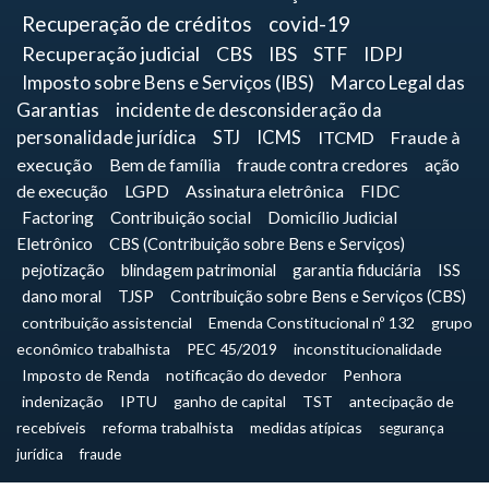
Recuperação de créditos
covid-19
Recuperação judicial
CBS
IBS
STF
IDPJ
Imposto sobre Bens e Serviços (IBS)
Marco Legal das
Garantias
incidente de desconsideração da
personalidade jurídica
STJ
ICMS
ITCMD
Fraude à
execução
Bem de família
fraude contra credores
ação
de execução
LGPD
Assinatura eletrônica
FIDC
Factoring
Contribuição social
Domicílio Judicial
Eletrônico
CBS (Contribuição sobre Bens e Serviços)
pejotização
blindagem patrimonial
garantia fiduciária
ISS
dano moral
TJSP
Contribuição sobre Bens e Serviços (CBS)
contribuição assistencial
Emenda Constitucional nº 132
grupo
econômico trabalhista
PEC 45/2019
inconstitucionalidade
Imposto de Renda
notificação do devedor
Penhora
indenização
IPTU
ganho de capital
TST
antecipação de
recebíveis
reforma trabalhista
medidas atípicas
segurança
jurídica
fraude