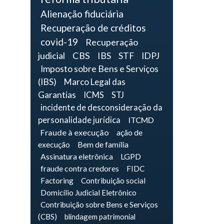
Alienação fiduciária
Recuperação de créditos
covid-19
Recuperação
judicial
CBS
IBS
STF
IDPJ
Imposto sobre Bens e Serviços
(IBS)
Marco Legal das
Garantias
ICMS
STJ
incidente de desconsideração da
personalidade jurídica
ITCMD
Fraude à execução
ação de
execução
Bem de família
Assinatura eletrônica
LGPD
fraude contra credores
FIDC
Factoring
Contribuição social
Domicílio Judicial Eletrônico
Contribuição sobre Bens e Serviços
(CBS)
blindagem patrimonial