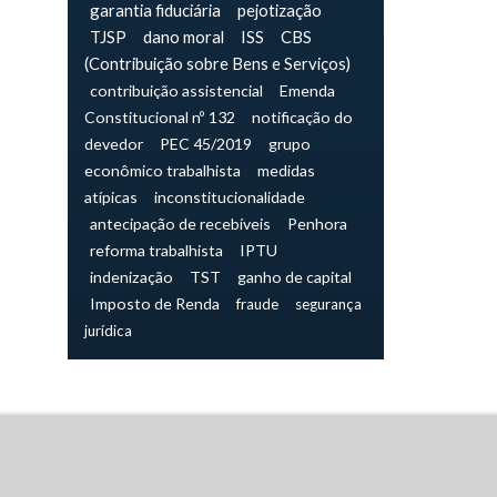
garantia fiduciária
pejotização
TJSP
dano moral
ISS
CBS
(Contribuição sobre Bens e Serviços)
contribuição assistencial
Emenda
Constitucional nº 132
notificação do
devedor
PEC 45/2019
grupo
econômico trabalhista
medidas
atípicas
inconstitucionalidade
antecipação de recebíveis
Penhora
reforma trabalhista
IPTU
indenização
TST
ganho de capital
Imposto de Renda
fraude
segurança
jurídica