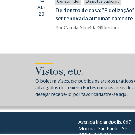
14
Consumidor
Disputas Judiciais
Abr
De dentro de casa: “Fidelização
23
ser renovada automaticamente
Por
Camila Almeida Gilbertoni
Vistos, etc.
O boletim
Vistos, etc.
publica os artigos práticos 
advogados do Teixeira Fortes em suas áreas de a
desejar recebê-lo, por favor cadastre-se aqui.
Avenida Indianópolis, 867
Moema - São Paulo - SP
CEP 04063-001