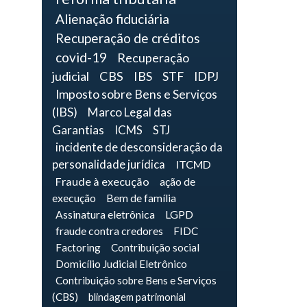
Alienação fiduciária
Recuperação de créditos
covid-19
Recuperação
judicial
CBS
IBS
STF
IDPJ
Imposto sobre Bens e Serviços
(IBS)
Marco Legal das
Garantias
ICMS
STJ
incidente de desconsideração da
personalidade jurídica
ITCMD
Fraude à execução
ação de
execução
Bem de família
Assinatura eletrônica
LGPD
fraude contra credores
FIDC
Factoring
Contribuição social
Domicílio Judicial Eletrônico
Contribuição sobre Bens e Serviços
(CBS)
blindagem patrimonial