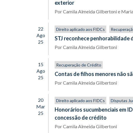
exterior
Por
Camila Almeida Gilbertoni
e
Maria
22
Direito aplicado aos FIDCs
Recuperaçã
Ago
STJ reconhece penhorabilidade de
25
Por
Camila Almeida Gilbertoni
15
Recuperação de Crédito
Ago
Contas de filhos menores não s
25
Por
Camila Almeida Gilbertoni
20
Direito aplicado aos FIDCs
Disputas Jud
Mar
Honorários sucumbenciais em IDP
25
concessão de crédito
Por
Camila Almeida Gilbertoni