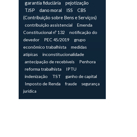
garantia fiduciária
pejotização
TJSP
dano moral
ISS
CBS
(Contribuição sobre Bens e Serviços)
contribuição assistencial
Emenda
Constitucional nº 132
notificação do
devedor
PEC 45/2019
grupo
econômico trabalhista
medidas
atípicas
inconstitucionalidade
antecipação de recebíveis
Penhora
reforma trabalhista
IPTU
indenização
TST
ganho de capital
Imposto de Renda
fraude
segurança
jurídica