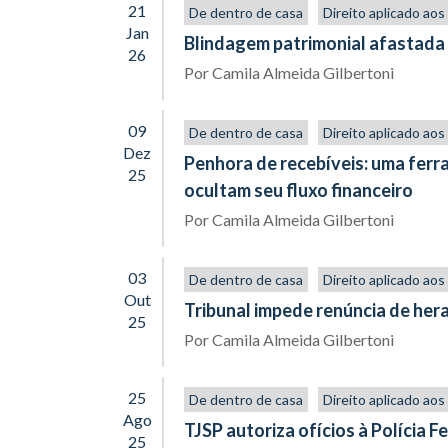
21
De dentro de casa
Direito aplicado ao
Jan
Blindagem patrimonial afastada
26
Por
Camila Almeida Gilbertoni
09
De dentro de casa
Direito aplicado ao
Dez
Penhora de recebíveis: uma ferr
25
ocultam seu fluxo financeiro
Por
Camila Almeida Gilbertoni
03
De dentro de casa
Direito aplicado ao
Out
Tribunal impede renúncia de her
25
Por
Camila Almeida Gilbertoni
25
De dentro de casa
Direito aplicado ao
Ago
TJSP autoriza ofícios à Polícia F
25