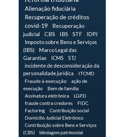
Alienação fiduciária
Recuperação de créditos
covid-19
Recuperação
judicial
CBS
IBS
STF
IDPJ
Imposto sobre Bens e Serviços
(IBS)
Marco Legal das
Garantias
ICMS
STJ
incidente de desconsideração da
personalidade jurídica
ITCMD
Fraude à execução
ação de
execução
Bem de família
Assinatura eletrônica
LGPD
fraude contra credores
FIDC
Factoring
Contribuição social
Domicílio Judicial Eletrônico
Contribuição sobre Bens e Serviços
(CBS)
blindagem patrimonial