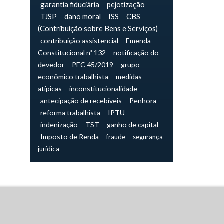
garantia fiduciária
pejotização
TJSP
dano moral
ISS
CBS
(Contribuição sobre Bens e Serviços)
contribuição assistencial
Emenda
Constitucional nº 132
notificação do
devedor
PEC 45/2019
grupo
econômico trabalhista
medidas
atípicas
inconstitucionalidade
antecipação de recebíveis
Penhora
reforma trabalhista
IPTU
indenização
TST
ganho de capital
Imposto de Renda
fraude
segurança
jurídica