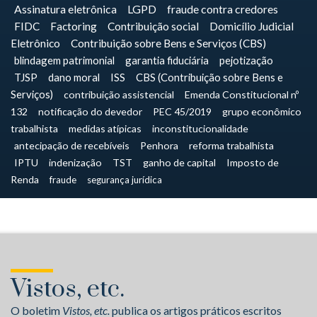
Assinatura eletrônica
LGPD
fraude contra credores
FIDC
Factoring
Contribuição social
Domicílio Judicial
Eletrônico
Contribuição sobre Bens e Serviços (CBS)
blindagem patrimonial
garantia fiduciária
pejotização
TJSP
dano moral
ISS
CBS (Contribuição sobre Bens e
Serviços)
contribuição assistencial
Emenda Constitucional nº
132
notificação do devedor
PEC 45/2019
grupo econômico
trabalhista
medidas atípicas
inconstitucionalidade
antecipação de recebíveis
Penhora
reforma trabalhista
IPTU
indenização
TST
ganho de capital
Imposto de
Renda
fraude
segurança jurídica
Vistos, etc.
O boletim
Vistos, etc.
publica os artigos práticos escritos