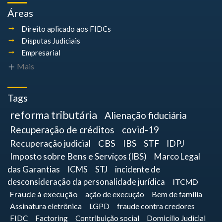
Áreas
Direito aplicado aos FIDCs
Disputas Judiciais
Empresarial
Mais
Tags
reforma tributária
Alienação fiduciária
Recuperação de créditos
covid-19
Recuperação judicial
CBS
IBS
STF
IDPJ
Imposto sobre Bens e Serviços (IBS)
Marco Legal
das Garantias
ICMS
STJ
incidente de
desconsideração da personalidade jurídica
ITCMD
Fraude à execução
ação de execução
Bem de família
Assinatura eletrônica
LGPD
fraude contra credores
FIDC
Factoring
Contribuição social
Domicílio Judicial