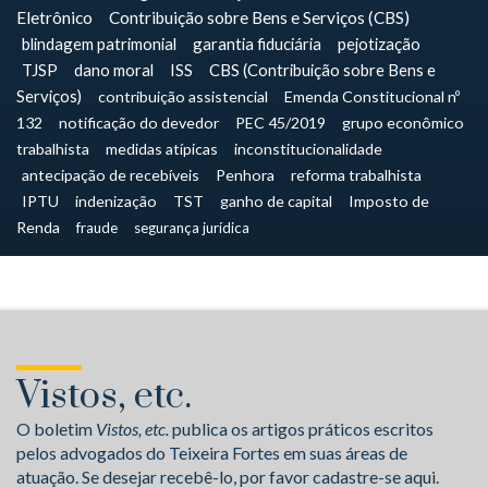
Eletrônico
Contribuição sobre Bens e Serviços (CBS)
blindagem patrimonial
garantia fiduciária
pejotização
TJSP
dano moral
ISS
CBS (Contribuição sobre Bens e
Serviços)
contribuição assistencial
Emenda Constitucional nº
132
notificação do devedor
PEC 45/2019
grupo econômico
trabalhista
medidas atípicas
inconstitucionalidade
antecipação de recebíveis
Penhora
reforma trabalhista
IPTU
indenização
TST
ganho de capital
Imposto de
Renda
fraude
segurança jurídica
Vistos, etc.
O boletim
Vistos, etc.
publica os artigos práticos escritos
pelos advogados do Teixeira Fortes em suas áreas de
atuação. Se desejar recebê-lo, por favor cadastre-se aqui.