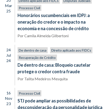
20
Direito aplicado aos FIDCs
Disputas Judiciais
Mar
Processo Civil
25
Honorários sucumbenciais em IDPJ: a
oneração do credor e o impacto na
economia e na concessão de crédito
Por
Camila Almeida Gilbertoni
24
De dentro de casa
Direito aplicado aos FIDCs
Jul
Recuperação de Crédito
24
De dentro de casa: Bloqueio cautelar
protege o credor contra fraude
Por
Talita Medeiros Mesquita
16
Processo Civil
Nov
STJ pode ampliar as possibilidades de
23
desconsideração da personalidade jurídica