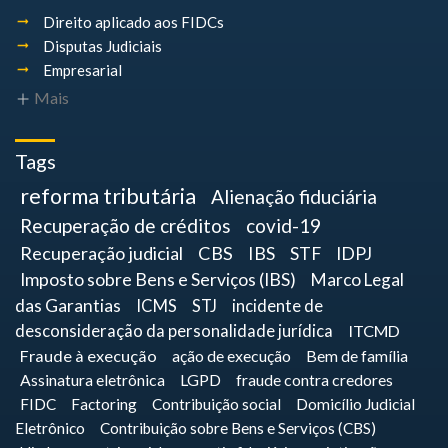
Direito aplicado aos FIDCs
Disputas Judiciais
Empresarial
Mais
Tags
reforma tributária
Alienação fiduciária
Recuperação de créditos
covid-19
Recuperação judicial
CBS
IBS
STF
IDPJ
Imposto sobre Bens e Serviços (IBS)
Marco Legal
das Garantias
ICMS
STJ
incidente de
desconsideração da personalidade jurídica
ITCMD
Fraude à execução
ação de execução
Bem de família
Assinatura eletrônica
LGPD
fraude contra credores
FIDC
Factoring
Contribuição social
Domicílio Judicial
Eletrônico
Contribuição sobre Bens e Serviços (CBS)