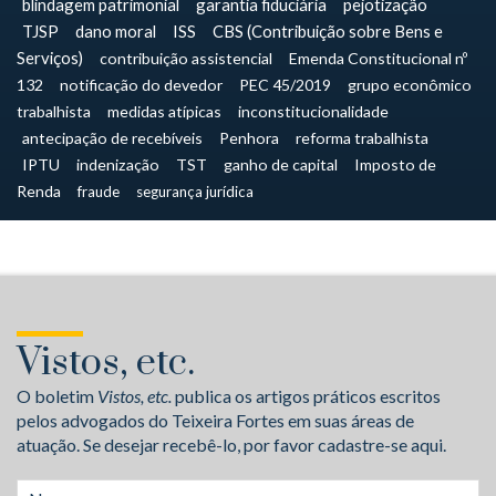
blindagem patrimonial
garantia fiduciária
pejotização
TJSP
dano moral
ISS
CBS (Contribuição sobre Bens e
Serviços)
contribuição assistencial
Emenda Constitucional nº
132
notificação do devedor
PEC 45/2019
grupo econômico
trabalhista
medidas atípicas
inconstitucionalidade
antecipação de recebíveis
Penhora
reforma trabalhista
IPTU
indenização
TST
ganho de capital
Imposto de
Renda
fraude
segurança jurídica
Vistos, etc.
O boletim
Vistos, etc.
publica os artigos práticos escritos
pelos advogados do Teixeira Fortes em suas áreas de
atuação. Se desejar recebê-lo, por favor cadastre-se aqui.