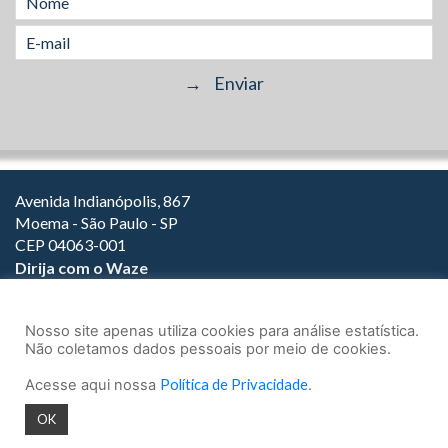
Avenida Indianópolis, 867
Moema - São Paulo - SP
CEP 04063-001
Dirija com o Waze
(11) 3149-2000
(11) 3147-1800
Nosso site apenas utiliza cookies para análise estatística.
Não coletamos dados pessoais por meio de cookies.
Acesse aqui nossa
Política de Privacidade
.
© 2026.
Teixeira Fortes Advogados Associados
- Todos os direitos
OK
reservados.