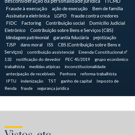
desconsideração da personalidade jurídica
ITCMD
Fraude à execução
ação de execução
Bem de família
Assinatura eletrônica
LGPD
fraude contra credores
FIDC
Factoring
Contribuição social
Domicílio Judicial
Eletrônico
Contribuição sobre Bens e Serviços (CBS)
blindagem patrimonial
garantia fiduciária
pejotização
TJSP
dano moral
ISS
CBS (Contribuição sobre Bens e
Serviços)
contribuição assistencial
Emenda Constitucional nº
132
notificação do devedor
PEC 45/2019
grupo econômico
trabalhista
medidas atípicas
inconstitucionalidade
antecipação de recebíveis
Penhora
reforma trabalhista
IPTU
indenização
TST
ganho de capital
Imposto de
Renda
fraude
segurança jurídica