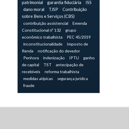
patrimonial
garantia fiduciária
ISS
dano moral
TJSP
Contribuição
sobre Bens e Serviços (CBS)
contribuição assistencial
Emenda
Constitucional nº 132
grupo
econômico trabalhista
PEC 45/2019
inconstitucionalidade
Imposto de
Renda
notificação do devedor
Penhora
indenização
IPTU
ganho
de capital
TST
antecipação de
recebíveis
reforma trabalhista
medidas atípicas
segurança jurídica
fraude