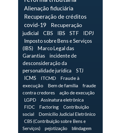
Alienação fiduciária
Recuperação de créditos
covid-19
Recuperação
judicial
CBS
IBS
STF
IDPJ
Imposto sobre Bens e Serviços
(IBS)
Marco Legal das
Garantias
incidente de
desconsideração da
personalidade jurídica
STJ
ICMS
ITCMD
Fraude à
execução
Bem de família
fraude
contra credores
ação de execução
LGPD
Assinatura eletrônica
FIDC
Factoring
Contribuição
social
Domicílio Judicial Eletrônico
CBS (Contribuição sobre Bens e
Serviços)
pejotização
blindagem