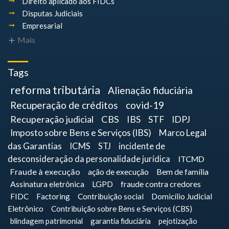
Direito aplicado aos FIDCs
Disputas Judiciais
Empresarial
Mais
Tags
reforma tributária
Alienação fiduciária
Recuperação de créditos
covid-19
Recuperação judicial
CBS
IBS
STF
IDPJ
Imposto sobre Bens e Serviços (IBS)
Marco Legal
das Garantias
ICMS
STJ
incidente de
desconsideração da personalidade jurídica
ITCMD
Fraude à execução
ação de execução
Bem de família
Assinatura eletrônica
LGPD
fraude contra credores
FIDC
Factoring
Contribuição social
Domicílio Judicial
Eletrônico
Contribuição sobre Bens e Serviços (CBS)
blindagem patrimonial
garantia fiduciária
pejotização