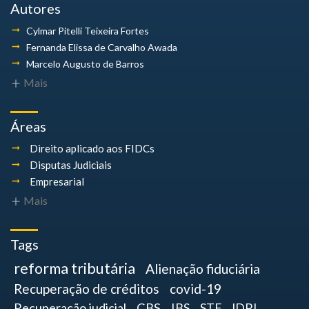
Autores
Cylmar Pitelli
Teixeira Fortes
Fernanda Elissa
de Carvalho Awada
Marcelo Augusto
de Barros
Mais
Áreas
Direito aplicado aos FIDCs
Disputas Judiciais
Empresarial
Mais
Tags
reforma tributária
Alienação fiduciária
Recuperação de créditos
covid-19
Recuperação judicial
CBS
IBS
STF
IDPJ