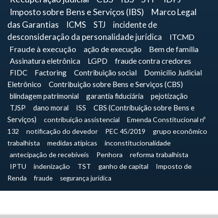
Imposto sobre Bens e Serviços (IBS)
Marco Legal
das Garantias
ICMS
STJ
incidente de
desconsideração da personalidade jurídica
ITCMD
Fraude à execução
ação de execução
Bem de família
Assinatura eletrônica
LGPD
fraude contra credores
FIDC
Factoring
Contribuição social
Domicílio Judicial
Eletrônico
Contribuição sobre Bens e Serviços (CBS)
blindagem patrimonial
garantia fiduciária
pejotização
TJSP
dano moral
ISS
CBS (Contribuição sobre Bens e
Serviços)
contribuição assistencial
Emenda Constitucional nº
132
notificação do devedor
PEC 45/2019
grupo econômico
trabalhista
medidas atípicas
inconstitucionalidade
antecipação de recebíveis
Penhora
reforma trabalhista
IPTU
indenização
TST
ganho de capital
Imposto de
Renda
fraude
segurança jurídica