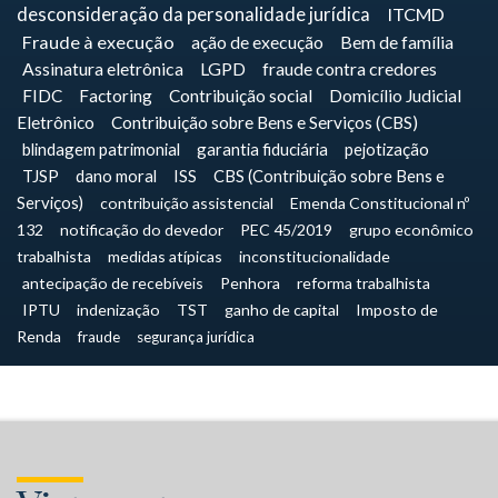
desconsideração da personalidade jurídica
ITCMD
Fraude à execução
ação de execução
Bem de família
Assinatura eletrônica
LGPD
fraude contra credores
FIDC
Factoring
Contribuição social
Domicílio Judicial
Eletrônico
Contribuição sobre Bens e Serviços (CBS)
blindagem patrimonial
garantia fiduciária
pejotização
TJSP
dano moral
ISS
CBS (Contribuição sobre Bens e
Serviços)
contribuição assistencial
Emenda Constitucional nº
132
notificação do devedor
PEC 45/2019
grupo econômico
trabalhista
medidas atípicas
inconstitucionalidade
antecipação de recebíveis
Penhora
reforma trabalhista
IPTU
indenização
TST
ganho de capital
Imposto de
Renda
fraude
segurança jurídica