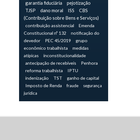
garantia fiduciária
pejotização
TJSP
dano moral
ISS
CBS
(Contribuição sobre Bens e Serviços)
contribuição assistencial
Emenda
Constitucional nº 132
notificação do
devedor
PEC 45/2019
grupo
econômico trabalhista
medidas
atípicas
inconstitucionalidade
antecipação de recebíveis
Penhora
reforma trabalhista
IPTU
indenização
TST
ganho de capital
Imposto de Renda
fraude
segurança
jurídica