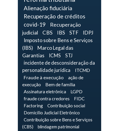
Alienação fiduciária
Recuperação de créditos
covid-19
Recuperação
judicial
CBS
IBS
STF
IDPJ
Imposto sobre Bens e Serviços
(IBS)
Marco Legal das
Garantias
ICMS
STJ
incidente de desconsideração da
personalidade jurídica
ITCMD
Fraude à execução
ação de
execução
Bem de família
Assinatura eletrônica
LGPD
fraude contra credores
FIDC
Factoring
Contribuição social
Domicílio Judicial Eletrônico
Contribuição sobre Bens e Serviços
(CBS)
blindagem patrimonial