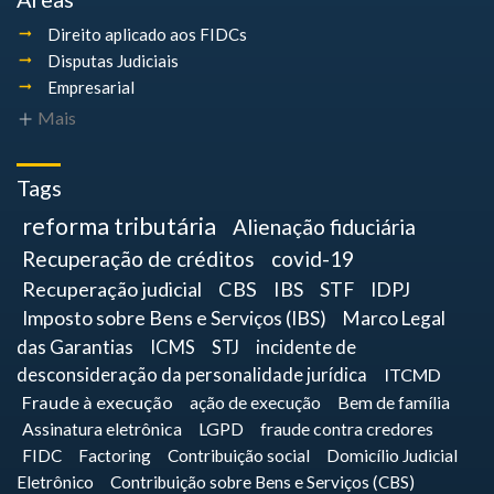
Direito aplicado aos FIDCs
Disputas Judiciais
Empresarial
Mais
Tags
reforma tributária
Alienação fiduciária
Recuperação de créditos
covid-19
Recuperação judicial
CBS
IBS
STF
IDPJ
Imposto sobre Bens e Serviços (IBS)
Marco Legal
das Garantias
ICMS
STJ
incidente de
desconsideração da personalidade jurídica
ITCMD
Fraude à execução
ação de execução
Bem de família
Assinatura eletrônica
LGPD
fraude contra credores
FIDC
Factoring
Contribuição social
Domicílio Judicial
Eletrônico
Contribuição sobre Bens e Serviços (CBS)