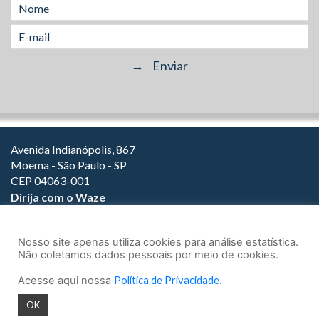
Avenida Indianópolis, 867
Moema - São Paulo - SP
CEP 04063-001
Dirija com o Waze
(11) 3149-2000
(11) 3147-1800
Nosso site apenas utiliza cookies para análise estatística.
Não coletamos dados pessoais por meio de cookies.
Acesse aqui nossa
Política de Privacidade
.
© 2026.
Teixeira Fortes Advogados Associados
- Todos os direitos
OK
reservados.