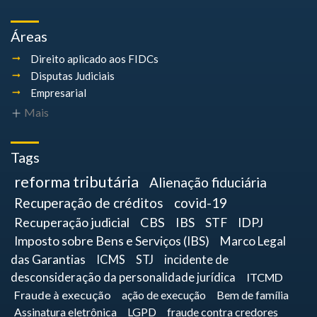
Áreas
Direito aplicado aos FIDCs
Disputas Judiciais
Empresarial
Mais
Tags
reforma tributária
Alienação fiduciária
Recuperação de créditos
covid-19
Recuperação judicial
CBS
IBS
STF
IDPJ
Imposto sobre Bens e Serviços (IBS)
Marco Legal
das Garantias
ICMS
STJ
incidente de
desconsideração da personalidade jurídica
ITCMD
Fraude à execução
ação de execução
Bem de família
Assinatura eletrônica
LGPD
fraude contra credores