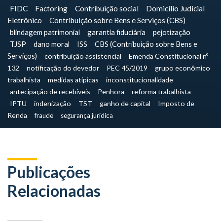
FIDC
Factoring
Contribuição social
Domicílio Judicial
Eletrônico
Contribuição sobre Bens e Serviços (CBS)
blindagem patrimonial
garantia fiduciária
pejotização
TJSP
dano moral
ISS
CBS (Contribuição sobre Bens e
Serviços)
contribuição assistencial
Emenda Constitucional nº
132
notificação do devedor
PEC 45/2019
grupo econômico
trabalhista
medidas atípicas
inconstitucionalidade
antecipação de recebíveis
Penhora
reforma trabalhista
IPTU
indenização
TST
ganho de capital
Imposto de
Renda
fraude
segurança jurídica
Publicações
Relacionadas