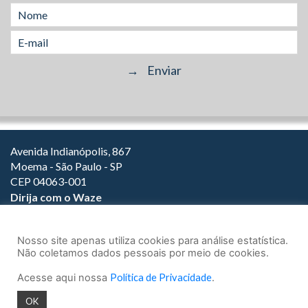
Avenida Indianópolis, 867
Moema - São Paulo - SP
CEP 04063-001
Dirija com o Waze
(11) 3149-2000
(11) 3147-1800
Nosso site apenas utiliza cookies para análise estatística.
Não coletamos dados pessoais por meio de cookies.
Acesse aqui nossa
Política de Privacidade
.
© 2026.
Teixeira Fortes Advogados Associados
- Todos os direitos
OK