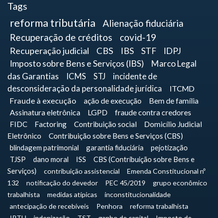
Tags
reforma tributária
Alienação fiduciária
Recuperação de créditos
covid-19
Recuperação judicial
CBS
IBS
STF
IDPJ
Imposto sobre Bens e Serviços (IBS)
Marco Legal
das Garantias
ICMS
STJ
incidente de
desconsideração da personalidade jurídica
ITCMD
Fraude à execução
ação de execução
Bem de família
Assinatura eletrônica
LGPD
fraude contra credores
FIDC
Factoring
Contribuição social
Domicílio Judicial
Eletrônico
Contribuição sobre Bens e Serviços (CBS)
blindagem patrimonial
garantia fiduciária
pejotização
TJSP
dano moral
ISS
CBS (Contribuição sobre Bens e
Serviços)
contribuição assistencial
Emenda Constitucional nº
132
notificação do devedor
PEC 45/2019
grupo econômico
trabalhista
medidas atípicas
inconstitucionalidade
antecipação de recebíveis
Penhora
reforma trabalhista
IPTU
indenização
TST
ganho de capital
Imposto de