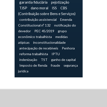
garantia fiduciária
pejotização
TJSP
dano moral
ISS
CBS
(Contribuição sobre Bens e Serviços)
contribuição assistencial
Emenda
Constitucional nº 132
notificação do
devedor
PEC 45/2019
grupo
econômico trabalhista
medidas
atípicas
inconstitucionalidade
antecipação de recebíveis
Penhora
reforma trabalhista
IPTU
indenização
TST
ganho de capital
Imposto de Renda
fraude
segurança
jurídica