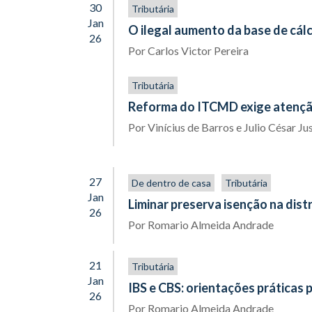
30
Tributária
Jan
O ilegal aumento da base de cálc
26
Por
Carlos Victor Pereira
Tributária
Reforma do ITCMD exige atençã
Por
Vinícius de Barros
e
Julio César Ju
27
De dentro de casa
Tributária
Jan
Liminar preserva isenção na dist
26
Por
Romario Almeida Andrade
21
Tributária
Jan
IBS e CBS: orientações práticas 
26
Por
Romario Almeida Andrade