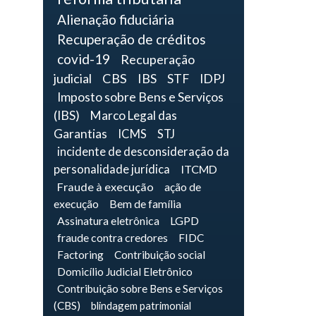
Alienação fiduciária
Recuperação de créditos
covid-19
Recuperação
judicial
CBS
IBS
STF
IDPJ
Imposto sobre Bens e Serviços
(IBS)
Marco Legal das
Garantias
ICMS
STJ
incidente de desconsideração da
personalidade jurídica
ITCMD
Fraude à execução
ação de
execução
Bem de família
Assinatura eletrônica
LGPD
fraude contra credores
FIDC
Factoring
Contribuição social
Domicílio Judicial Eletrônico
Contribuição sobre Bens e Serviços
(CBS)
blindagem patrimonial