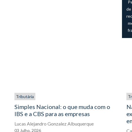
P
de 
re
me
fr
Tributária
Tr
Simples Nacional: o que muda com o
N
IBS e a CBS para as empresas
ex
e
Lucas Alejandro Gonzalez Albuquerque
03
Julho,
2026
Ca