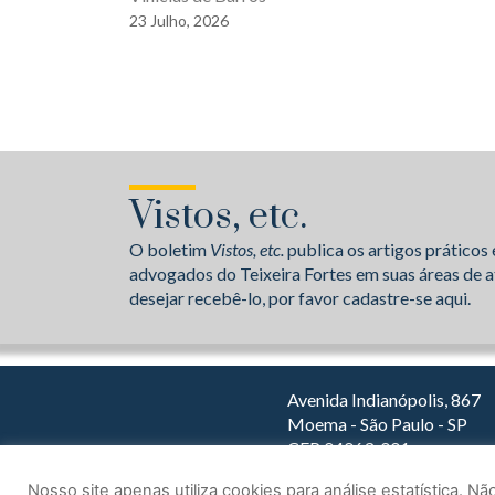
23
Julho,
2026
Vistos, etc.
O boletim
Vistos, etc.
publica os artigos práticos 
advogados do Teixeira Fortes em suas áreas de a
desejar recebê-lo, por favor cadastre-se aqui.
Avenida Indianópolis, 867
Moema - São Paulo - SP
CEP 04063-001
Dirija com o Waze
Nosso site apenas utiliza cookies para análise estatística. 