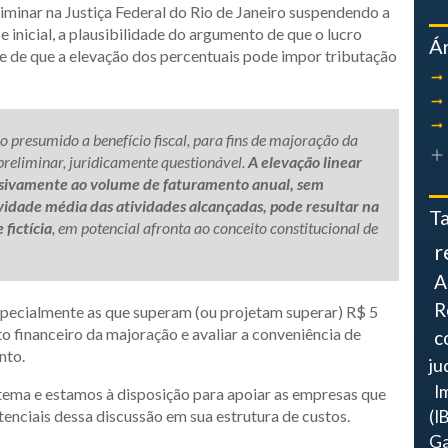
liminar na Justiça Federal do Rio de Janeiro suspendendo a
 inicial, a plausibilidade do argumento de que o lucro
Á
e de que a elevação dos percentuais pode impor tributação
o presumido a benefício fiscal, para fins de majoração da
preliminar, juridicamente questionável.
A elevação linear
usivamente ao volume de faturamento anual, sem
vidade média das atividades alcançadas, pode resultar na
T
fictícia
, em potencial afronta ao conceito constitucional de
r
A
R
specialmente as que superam (ou projetam superar) R$ 5
o financeiro da majoração e avaliar a conveniência de
c
nto.
ju
I
ema e estamos à disposição para apoiar as empresas que
enciais dessa discussão em sua estrutura de custos.
(I
Ga