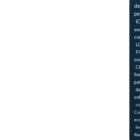
de
pe
I
ex
co
L
F
so
CB
Se
pa
d
so
co
Co
ec
in
Re