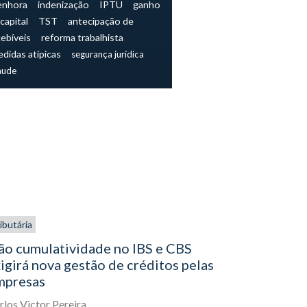
enhora
indenização
IPTU
ganho
capital
TST
antecipação de
cebíveis
reforma trabalhista
didas atípicas
segurança jurídica
aude
ibutária
Tributária
ão cumulatividade no IBS e CBS
Empresas 
igirá nova gestão de créditos pelas
final para
mpresas
Lucas Aleja
rlos Victor Pereira
19
Junho,
202