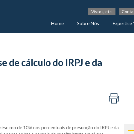
Vistos, etc.
Conta
Home
Sobre Nós
Expertise
e de cálculo do IRPJ e da
réscimo de 10% nos percentuais de presunção do IRPJ e da
l apenas sobre a parcela da receita bruta anual que