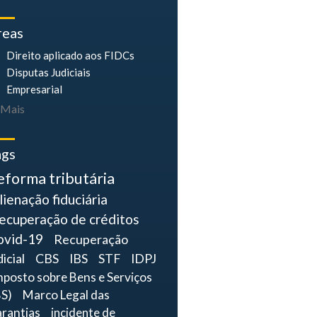
reas
Direito aplicado aos FIDCs
Disputas Judiciais
Empresarial
Mais
ags
eforma tributária
lienação fiduciária
ecuperação de créditos
ovid-19
Recuperação
dicial
CBS
IBS
STF
IDPJ
mposto sobre Bens e Serviços
BS)
Marco Legal das
rantias
incidente de