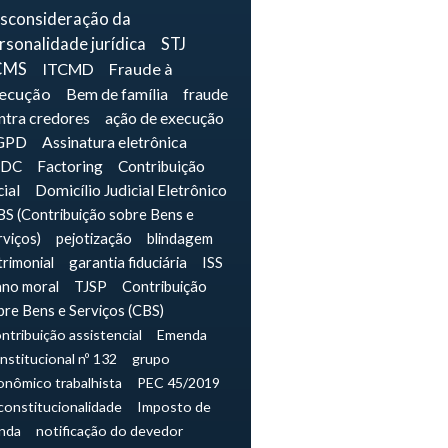
sconsideração da
rsonalidade jurídica
STJ
CMS
ITCMD
Fraude à
ecução
Bem de família
fraude
ntra credores
ação de execução
GPD
Assinatura eletrônica
IDC
Factoring
Contribuição
cial
Domicílio Judicial Eletrônico
S (Contribuição sobre Bens e
rviços)
pejotização
blindagem
trimonial
garantia fiduciária
ISS
ano moral
TJSP
Contribuição
bre Bens e Serviços (CBS)
ntribuição assistencial
Emenda
nstitucional nº 132
grupo
onômico trabalhista
PEC 45/2019
constitucionalidade
Imposto de
nda
notificação do devedor