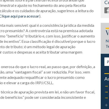
C
rimestral e ajuste no fechamento do ano pela Receita
álculo e os cuidados de apuração, sugerimos a leitura do
Clique aqui para acessar
).
a mais sensível: qual é a consistência jurídica da medida
ucro presumido? A controvérsia está na premissa adotada
V
o “benefício” tributário e, com isso, justificar o aumento
N
incentivo”. Essa classificação é discutível porque o lucro
T
nto de tributo; é um método legal de apuração
zir custos e despesas e aceita tributar uma margem
nerosa do que o lucro real, ao passo que, por definição, a
ão, uma “vantagem fiscal” a ser reduzida. Por isso, vem
mente adequado requalificar o lucro presumido como
A
o e elevar a carga do IRPJ/CSLL.
écnica de apuração prevista em lei, e não um favor fiscal,
 de benefícios” pode ser considerada inconsistente e