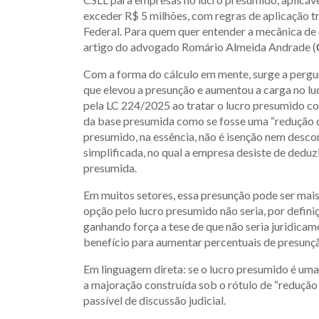
exceder R$ 5 milhões, com regras de aplicação t
Federal. Para quem quer entender a mecânica de c
artigo do advogado Romário Almeida Andrade (
Com a forma do cálculo em mente, surge a pergunt
que elevou a presunção e aumentou a carga no l
pela LC 224/2025 ao tratar o lucro presumido com
da base presumida como se fosse uma “redução de 
presumido, na essência, não é isenção nem desco
simplificada, no qual a empresa desiste de dedu
presumida.
Em muitos setores, essa presunção pode ser mais o
opção pelo lucro presumido não seria, por definiç
ganhando força a tese de que não seria juridica
benefício para aumentar percentuais de presunçã
Em linguagem direta: se o lucro presumido é uma t
a majoração construída sob o rótulo de “redução
passível de discussão judicial.