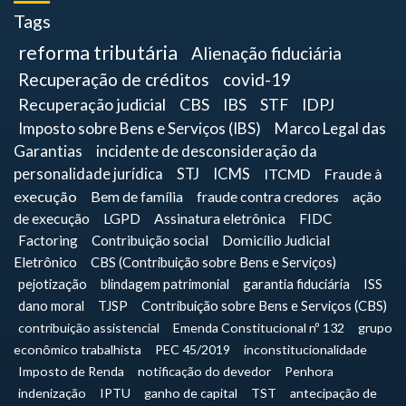
Tags
reforma tributária
Alienação fiduciária
Recuperação de créditos
covid-19
Recuperação judicial
CBS
IBS
STF
IDPJ
Imposto sobre Bens e Serviços (IBS)
Marco Legal das
Garantias
incidente de desconsideração da
personalidade jurídica
STJ
ICMS
ITCMD
Fraude à
execução
Bem de família
fraude contra credores
ação
de execução
LGPD
Assinatura eletrônica
FIDC
Factoring
Contribuição social
Domicílio Judicial
Eletrônico
CBS (Contribuição sobre Bens e Serviços)
pejotização
blindagem patrimonial
garantia fiduciária
ISS
dano moral
TJSP
Contribuição sobre Bens e Serviços (CBS)
contribuição assistencial
Emenda Constitucional nº 132
grupo
econômico trabalhista
PEC 45/2019
inconstitucionalidade
Imposto de Renda
notificação do devedor
Penhora
indenização
IPTU
ganho de capital
TST
antecipação de