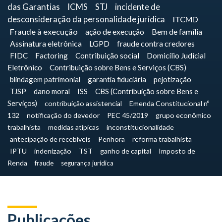
das Garantias
ICMS
STJ
incidente de
desconsideração da personalidade jurídica
ITCMD
Fraude à execução
ação de execução
Bem de família
Assinatura eletrônica
LGPD
fraude contra credores
FIDC
Factoring
Contribuição social
Domicílio Judicial
Eletrônico
Contribuição sobre Bens e Serviços (CBS)
blindagem patrimonial
garantia fiduciária
pejotização
TJSP
dano moral
ISS
CBS (Contribuição sobre Bens e
Serviços)
contribuição assistencial
Emenda Constitucional nº
132
notificação do devedor
PEC 45/2019
grupo econômico
trabalhista
medidas atípicas
inconstitucionalidade
antecipação de recebíveis
Penhora
reforma trabalhista
IPTU
indenização
TST
ganho de capital
Imposto de
Renda
fraude
segurança jurídica
Publicações