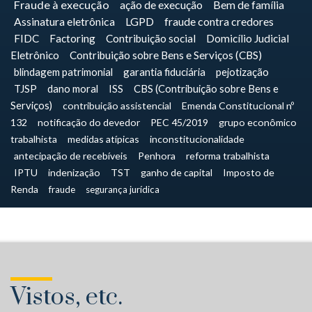
Fraude à execução
ação de execução
Bem de família
Assinatura eletrônica
LGPD
fraude contra credores
FIDC
Factoring
Contribuição social
Domicílio Judicial
Eletrônico
Contribuição sobre Bens e Serviços (CBS)
blindagem patrimonial
garantia fiduciária
pejotização
TJSP
dano moral
ISS
CBS (Contribuição sobre Bens e
Serviços)
contribuição assistencial
Emenda Constitucional nº
132
notificação do devedor
PEC 45/2019
grupo econômico
trabalhista
medidas atípicas
inconstitucionalidade
antecipação de recebíveis
Penhora
reforma trabalhista
IPTU
indenização
TST
ganho de capital
Imposto de
Renda
fraude
segurança jurídica
Vistos, etc.