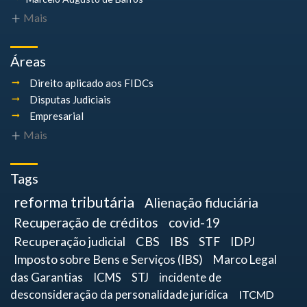
Mais
Áreas
Direito aplicado aos FIDCs
Disputas Judiciais
Empresarial
Mais
Tags
reforma tributária
Alienação fiduciária
Recuperação de créditos
covid-19
Recuperação judicial
CBS
IBS
STF
IDPJ
Imposto sobre Bens e Serviços (IBS)
Marco Legal
das Garantias
ICMS
STJ
incidente de
desconsideração da personalidade jurídica
ITCMD