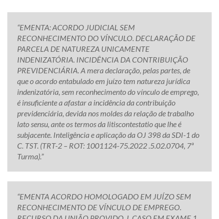
“EMENTA: ACORDO JUDICIAL SEM
RECONHECIMENTO DO VÍNCULO. DECLARAÇÃO DE
PARCELA DE NATUREZA UNICAMENTE
INDENIZATÓRIA. INCIDÊNCIA DA CONTRIBUIÇÃO
PREVIDENCIÁRIA. A mera declaração, pelas partes, de
que o acordo entabulado em juízo tem natureza jurídica
indenizatória, sem reconhecimento do vínculo de emprego,
é insuficiente a afastar a incidência da contribuição
previdenciária, devida nos moldes da relação de trabalho
lato sensu, ante os termos da litiscontestatio que lhe é
subjacente. Inteligência e aplicação da OJ 398 da SDI-1 do
C. TST. (TRT-2 – ROT: 1001124-75.2022 .5.02.0704, 7ª
Turma).”
“EMENTA ACORDO HOMOLOGADO EM JUÍZO SEM
RECONHECIMENTO DE VÍNCULO DE EMPREGO.
RECURSO DA UNIÃO PROVIDO. I. CASO EM EXAME 1.