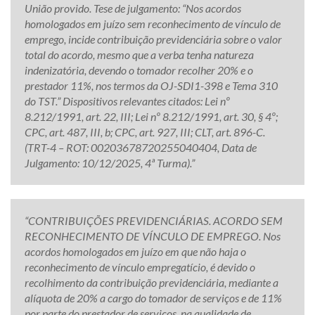
União provido. Tese de julgamento: “Nos acordos
homologados em juízo sem reconhecimento de vínculo de
emprego, incide contribuição previdenciária sobre o valor
total do acordo, mesmo que a verba tenha natureza
indenizatória, devendo o tomador recolher 20% e o
prestador 11%, nos termos da OJ-SDI1-398 e Tema 310
do TST.” Dispositivos relevantes citados: Lei nº
8.212/1991, art. 22, III; Lei nº 8.212/1991, art. 30, § 4º;
CPC, art. 487, III, b; CPC, art. 927, III; CLT, art. 896-C.
(TRT-4 – ROT: 00203678720255040404, Data de
Julgamento: 10/12/2025, 4ª Turma).”
“CONTRIBUIÇÕES PREVIDENCIÁRIAS. ACORDO SEM
RECONHECIMENTO DE VÍNCULO DE EMPREGO. Nos
acordos homologados em juízo em que não haja o
reconhecimento de vínculo empregatício, é devido o
recolhimento da contribuição previdenciária, mediante a
alíquota de 20% a cargo do tomador de serviços e de 11%
por parte do prestador de serviços, na qualidade de