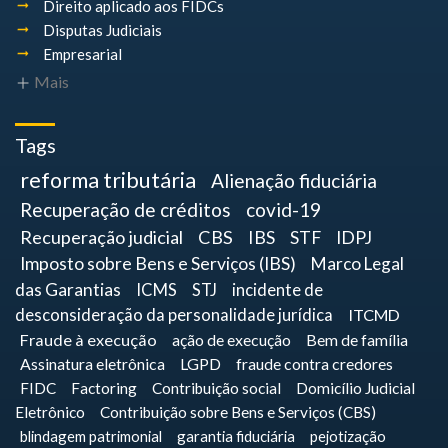
Direito aplicado aos FIDCs
Disputas Judiciais
Empresarial
Mais
Tags
reforma tributária
Alienação fiduciária
Recuperação de créditos
covid-19
Recuperação judicial
CBS
IBS
STF
IDPJ
Imposto sobre Bens e Serviços (IBS)
Marco Legal
das Garantias
ICMS
STJ
incidente de
desconsideração da personalidade jurídica
ITCMD
Fraude à execução
ação de execução
Bem de família
Assinatura eletrônica
LGPD
fraude contra credores
FIDC
Factoring
Contribuição social
Domicílio Judicial
Eletrônico
Contribuição sobre Bens e Serviços (CBS)
blindagem patrimonial
garantia fiduciária
pejotização