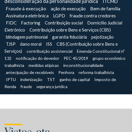
desconsideração da personalidade jurídica
ITCMD
Fraude à execução
ação de execução
Bem de família
Assinatura eletrônica
LGPD
fraude contra credores
FIDC
Factoring
Contribuição social
Domicílio Judicial
Eletrônico
Contribuição sobre Bens e Serviços (CBS)
blindagem patrimonial
garantia fiduciária
pejotização
TJSP
dano moral
ISS
CBS (Contribuição sobre Bens e
Serviços)
contribuição assistencial
Emenda Constitucional nº
132
notificação do devedor
PEC 45/2019
grupo econômico
trabalhista
medidas atípicas
inconstitucionalidade
antecipação de recebíveis
Penhora
reforma trabalhista
IPTU
indenização
TST
ganho de capital
Imposto de
Renda
fraude
segurança jurídica