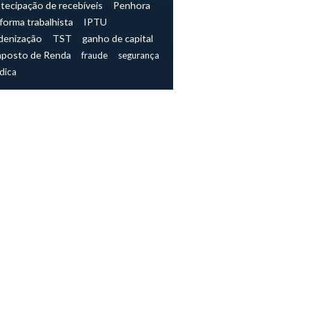
tecipação de recebíveis
Penhora
forma trabalhista
IPTU
denização
TST
ganho de capital
mposto de Renda
fraude
segurança
ídica