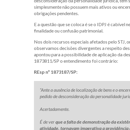
desconsideração da personalidade jurídica, tem
simplesmente não possuem mais ativos ou encerr
obrigações pendentes.
E a questão que se coloca é se o IDPJ é cabível 
finalidade ou confusão patrimonial.
Nos dois recursos especiais afetados pelo STJ, o
observamos decisões divergentes a respeito de
apontou para a possibilidade de aplicação da des
1873811/SP o entendimento foi contrário:
REsp nº 1873187/SP:
“Ante a ausência de localização de bens e o encer
pedido de desconsideração da personalidade jurídi
Acertadamente.
É de ver
que a falta de demonstração da existê
atividade, tornavam imperativa a providência 