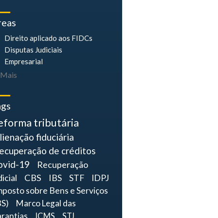
reas
Direito aplicado aos FIDCs
Disputas Judiciais
Empresarial
Mais
ags
eforma tributária
lienação fiduciária
ecuperação de créditos
ovid-19
Recuperação
dicial
CBS
IBS
STF
IDPJ
mposto sobre Bens e Serviços
BS)
Marco Legal das
rantias
ICMS
STJ