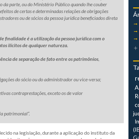
to da parte, ou do Ministério Público quando lhe couber
 efeitos de certas e determinadas relações de obrigações
Á
tradores ou de sócios da pessoa jurídica beneficiados direta
de finalidade é a utilização da pessoa jurídica com o
atos ilícitos de qualquer natureza.
ência de separação de fato entre os patrimônios
,
T
r
igações do sócio ou do administrador ou vice-versa;
A
etivas contraprestações, exceto os de valor
R
c
ju
a patrimonial”.
I
(I
cido na legislação, durante a aplicação do instituto da
Ga