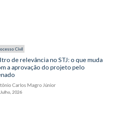
ocesso Civil
Direito aplic
Processo Civi
ltro de relevância no STJ: o que muda
m a aprovação do projeto pelo
Alienação
enado
rescisão 
o STJ pre
tônio Carlos Magro Júnior
Tema 1.4
Julho,
2026
Beatriz Mart
22
Maio,
2026