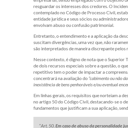
resguardar os interesses dos credores. O Incide
contemplado no Código de Processo Civil, estab
entidade jurídica e seus sócios ou administrador
envolvam abuso ou confusão patrimonial.
Entretanto, o entendimento e a aplicação da des
suscitam divergências, uma vez que, não raramente
são interpretados de maneira discrepante pelos 
Nesse contexto, é digno de nota que o Superior 
de dois recursos especiais sobre a questão, o q
repetitivo tem o poder de impactar a compreensão
concentrará na avaliação do
“cabimento ou não da
inexistência de bens penhoráveis e/ou eventual ence
Em linhas gerais, os requisitos que norteiam a d
no artigo 50 do Código Civil, destacando-se o de
fundamentos que justificam a sua aplicação, send
“
Art. 50.
Em caso de abuso da personalidade jurí