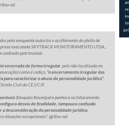
an
rifou-se)
re
in
I
jur
dos pela exequente autoriza o acolhimento do pleito de
da empresa executada SKYTRACK MONITORAMENTO LTDA.,
de confusão patrimonial.
oi encerrada de forma irregular
, pois não localizada no
 execução) como é cediço,
“o encerramento irregular das
sta para caracterizar o abuso de personalidade jurídica”
,
ireito Civil do CEJ/CJF.
horáveis
(bloqueio Bacenjud e penhora no faturamento
configura desvio de finalidade, tampouco confusão
ar a desconsideração da personalidade jurídica
,
 situações excepcionais”. (grifou-se)