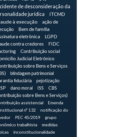
ncidente de desconsideração da
rsonalidade jurídica
ITCMD
raude à execução
ação de
ecução
Bem de família
sinatura eletrônica
LGPD
raude contra credores
FIDC
actoring
Contribuição social
micílio Judicial Eletrônico
ntribuição sobre Bens e Serviços
BS)
blindagem patrimonial
rantia fiduciária
pejotização
JSP
dano moral
ISS
CBS
ontribuição sobre Bens e Serviços)
ntribuição assistencial
Emenda
nstitucional nº 132
notificação do
vedor
PEC 45/2019
grupo
onômico trabalhista
medidas
picas
inconstitucionalidade