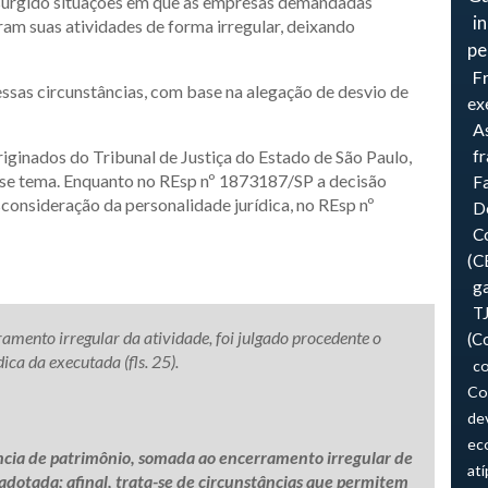
 surgido situações em que as empresas demandadas
i
am suas atividades de forma irregular, deixando
pe
F
nessas circunstâncias, com base na alegação de desvio de
ex
As
f
riginados do Tribunal de Justiça do Estado de São Paulo,
sse tema. Enquanto no REsp nº 1873187/SP a decisão
F
consideração da personalidade jurídica, no REsp nº
Do
Co
(C
ga
T
ramento irregular da atividade, foi julgado procedente o
(C
ca da executada (fls. 25).
co
Co
de
ec
ncia de patrimônio, somada ao encerramento irregular de
atí
adotada; afinal, trata-se de circunstâncias que permitem