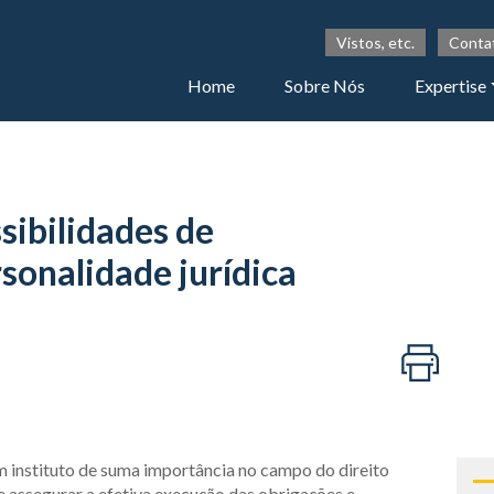
Vistos, etc.
Conta
Home
Sobre Nós
Expertise
sibilidades de
sonalidade jurídica
m instituto de suma importância no campo do direito
 assegurar a efetiva execução das obrigações e