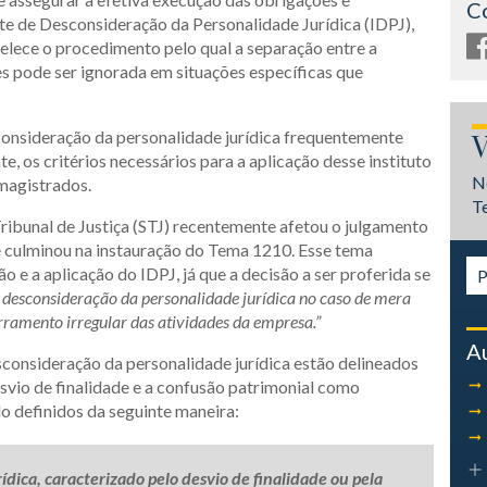
C
nte de Desconsideração da Personalidade Jurídica (IDPJ),
elece o procedimento pelo qual a separação entre a
es pode ser ignorada em situações específicas que
consideração da personalidade jurídica frequentemente
V
, os critérios necessários para a aplicação desse instituto
N
magistrados.
T
Tribunal de Justiça (STJ) recentemente afetou o julgamento
ue culminou na instauração do Tema 1210. Esse tema
 e a aplicação do IDPJ, já que a decisão a ser proferida se
 desconsideração da personalidade jurídica no caso de mera
rramento irregular das atividades da empresa.”
A
esconsideração da personalidade jurídica estão delineados
svio de finalidade e a confusão patrimonial como
o definidos da seguinte maneira:
dica, caracterizado pelo desvio de finalidade ou pela