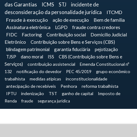
das Garantias
ICMS
STJ
incidente de
desconsideração da personalidade jurídica
ITCMD
Fraude à execução
ação de execução
Bem de família
Assinatura eletrônica
LGPD
fraude contra credores
FIDC
Factoring
Contribuição social
Domicílio Judicial
Eletrônico
Contribuição sobre Bens e Serviços (CBS)
blindagem patrimonial
garantia fiduciária
pejotização
TJSP
dano moral
ISS
CBS (Contribuição sobre Bens e
Serviços)
contribuição assistencial
Emenda Constitucional nº
132
notificação do devedor
PEC 45/2019
grupo econômico
trabalhista
medidas atípicas
inconstitucionalidade
antecipação de recebíveis
Penhora
reforma trabalhista
IPTU
indenização
TST
ganho de capital
Imposto de
Renda
fraude
segurança jurídica