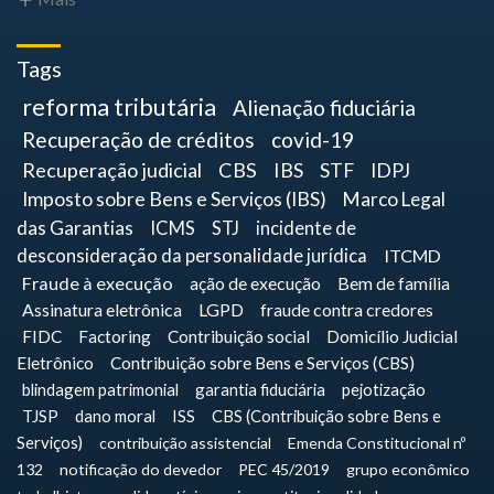
Tags
reforma tributária
Alienação fiduciária
Recuperação de créditos
covid-19
Recuperação judicial
CBS
IBS
STF
IDPJ
Imposto sobre Bens e Serviços (IBS)
Marco Legal
das Garantias
ICMS
STJ
incidente de
desconsideração da personalidade jurídica
ITCMD
Fraude à execução
ação de execução
Bem de família
Assinatura eletrônica
LGPD
fraude contra credores
FIDC
Factoring
Contribuição social
Domicílio Judicial
Eletrônico
Contribuição sobre Bens e Serviços (CBS)
blindagem patrimonial
garantia fiduciária
pejotização
TJSP
dano moral
ISS
CBS (Contribuição sobre Bens e
Serviços)
contribuição assistencial
Emenda Constitucional nº
132
notificação do devedor
PEC 45/2019
grupo econômico