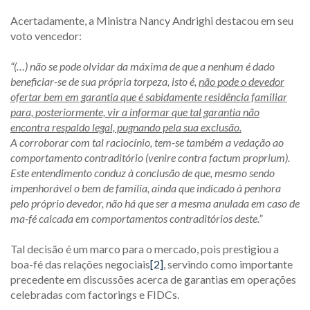
Acertadamente, a Ministra Nancy Andrighi destacou em seu
voto vencedor:
“(…) não se pode olvidar da máxima de que a nenhum é dado
beneficiar-se de sua própria torpeza, isto é,
não pode o devedor
ofertar bem em garantia que é sabidamente residência familiar
para, posteriormente, vir a informar que tal garantia não
encontra respaldo legal, pugnando pela sua exclusão.
A corroborar com tal raciocínio, tem-se também a vedação ao
comportamento contraditório (venire contra factum proprium).
Este entendimento conduz à conclusão de que, mesmo sendo
impenhorável o bem de família, ainda que indicado à penhora
pelo próprio devedor, não há que ser a mesma anulada em caso de
ma-fé calcada em comportamentos contraditórios deste.”
Tal decisão é um marco para o mercado, pois prestigiou a
boa-fé das relações negociais
[2]
, servindo como importante
precedente em discussões acerca de garantias em operações
celebradas com factorings e FIDCs.