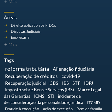
Mais
Áreas
Direito aplicado aos FIDCs
Disputas Judiciais
Empresarial
Mais
Tags
reforma tributária
Alienação fiduciária
Recuperação de créditos
covid-19
Recuperação judicial
CBS
IBS
STF
IDPJ
Imposto sobre Bens e Serviços (IBS)
Marco Legal
das Garantias
ICMS
STJ
incidente de
desconsideração da personalidade jurídica
ITCMD
Fraude à execução
ação de execução
Bem de família