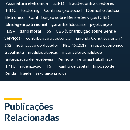
Assinatura eletrônica
LGPD
fraude contra credores
FIDC
Factoring
Contribuição social
Domicílio Judicial
Eletrônico
Contribuição sobre Bens e Serviços (CBS)
blindagem patrimonial
garantia fiduciária
pejotização
TJSP
dano moral
ISS
CBS (Contribuição sobre Bens e
Serviços)
contribuição assistencial
Emenda Constitucional nº
132
notificação do devedor
PEC 45/2019
grupo econômico
trabalhista
medidas atípicas
inconstitucionalidade
antecipação de recebíveis
Penhora
reforma trabalhista
IPTU
indenização
TST
ganho de capital
Imposto de
Renda
fraude
segurança jurídica
Publicações
Relacionadas