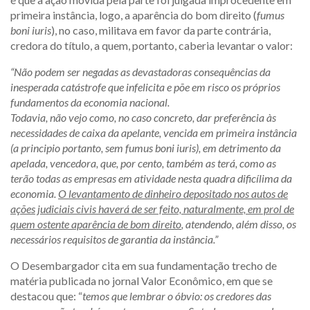
primeira instância, logo, a aparência do bom direito (
fumus
boni iuris
), no caso, militava em favor da parte contrária,
credora do título, a quem, portanto, caberia levantar o valor:
“Não podem ser negadas as devastadoras consequências da
inesperada catástrofe que infelicita e põe em risco os próprios
fundamentos da economia nacional.
Todavia, não vejo como, no caso concreto, dar preferência às
necessidades de caixa da apelante, vencida em primeira instância
(a principio portanto, sem fumus boni iuris), em detrimento da
apelada, vencedora, que, por cento, também as terá, como as
terão todas as empresas em atividade nesta quadra dificílima da
economia.
O levantamento de dinheiro depositado nos autos de
ações judiciais civis haverá de ser feito, naturalmente, em prol de
quem ostente aparência de bom direito
, atendendo, além disso, os
necessários requisitos de garantia da instância.”
O Desembargador cita em sua fundamentação trecho de
matéria publicada no jornal Valor Econômico, em que se
destacou que: “
temos que lembrar o óbvio: os credores das