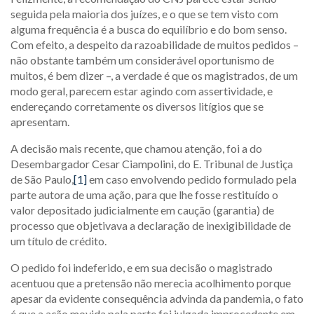
seguida pela maioria dos juízes, e o que se tem visto com
alguma frequência é a busca do equilíbrio e do bom senso.
Com efeito, a despeito da razoabilidade de muitos pedidos –
não obstante também um considerável oportunismo de
muitos, é bem dizer –, a verdade é que os magistrados, de um
modo geral, parecem estar agindo com assertividade, e
endereçando corretamente os diversos litígios que se
apresentam.
A decisão mais recente, que chamou atenção, foi a do
Desembargador Cesar Ciampolini, do E. Tribunal de Justiça
de São Paulo,
[1]
em caso envolvendo pedido formulado pela
parte autora de uma ação, para que lhe fosse restituído o
valor depositado judicialmente em caução (garantia) de
processo que objetivava a declaração de inexigibilidade de
um título de crédito.
O pedido foi indeferido, e em sua decisão o magistrado
acentuou que a pretensão não merecia acolhimento porque
apesar da evidente consequência advinda da pandemia, o fato
é que a ação movida pela parte foi julgada improcedente em