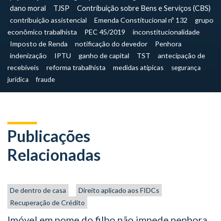
dano moral
TJSP
Contribuição sobre Bens e Serviços (CBS)
contribuição assistencial
Emenda Constitucional nº 132
grupo
econômico trabalhista
PEC 45/2019
inconstitucionalidade
Imposto de Renda
notificação do devedor
Penhora
indenização
IPTU
ganho de capital
TST
antecipação de
recebíveis
reforma trabalhista
medidas atípicas
segurança
jurídica
fraude
Publicações
Relacionadas
De dentro de casa
Direito aplicado aos FIDCs
Recuperação de Crédito
Imóvel em nome do filho não impede penhora