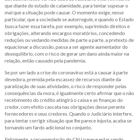
que diante do estado de calamidade, para tentar sopesar o
mal que a situação pode causar. O momento exige, nesse
particular, que a sociedade se autorregule, e quando o Estado
busca fazer essa tarefa, por exemplo, suprimindo direitos e
obrigações, alterando encargos moratórios, concedendo
reduções ou vedando medidas de parte a parte, a pretexto de
equacionar a discussão, passa a ser agente aumentador do
desequilíbrio, com o risco de gerar um dano ainda maior na
relação, então causado pela pandemia.
Se por um lado a crise do coronavirus está a causar à parte
devedora, premida pela escassez de recursos diante da
paralização de suas atividades, o risco de responder pelas
consequências da mora, é igualmente certo afirmar que o não
recebimento do crédito atingirá o caixa e as finanças do
credor, com efeito cascata nas obrigações desse perante
fornecedores e seus credores. Quando o Judiciário interfere,
para tentar corrigir situação que lhe parece injusta, acaba se
tornando um fardo adicional no conjunto.
Felizmente, a recomendação do CNJ parece estar sendo