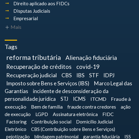
Direito aplicado aos FIDCs
Disputas Judiciais
Empresarial
Mais
Tags
reforma tributária
Alienação fiduciária
Recuperação de créditos
covid-19
Recuperação judicial
CBS
IBS
STF
IDPJ
Imposto sobre Bens e Serviços (IBS)
Marco Legal das
Garantias
incidente de desconsideração da
personalidade jurídica
STJ
ICMS
ITCMD
Fraude à
execução
Bem de família
fraude contra credores
ação
de execução
LGPD
Assinatura eletrônica
FIDC
Factoring
Contribuição social
Domicílio Judicial
Eletrônico
CBS (Contribuição sobre Bens e Serviços)
pejotização
blindagem patrimonial
garantia fiduciária
ISS