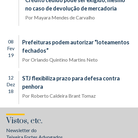
Crédito cedido pode ser exigido, mesmo
no caso de devolução de mercadoria
Por
Mayara Mendes de Carvalho
08
Prefeituras podem autorizar “loteamentos
Fev
fechados”
19
Por
Orlando Quintino Martins Neto
12
STJ flexibiliza prazo para defesa contra
Dez
penhora
18
Por
Roberto Caldeira Brant Tomaz
Vistos, etc.
Newsletter do
Teixeira Fortes Advogados