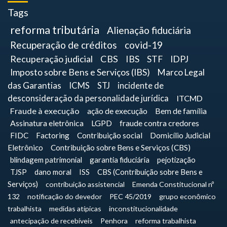
Tags
reforma tributária
Alienação fiduciária
Recuperação de créditos
covid-19
Recuperação judicial
CBS
IBS
STF
IDPJ
Imposto sobre Bens e Serviços (IBS)
Marco Legal
das Garantias
ICMS
STJ
incidente de
desconsideração da personalidade jurídica
ITCMD
Fraude à execução
ação de execução
Bem de família
Assinatura eletrônica
LGPD
fraude contra credores
FIDC
Factoring
Contribuição social
Domicílio Judicial
Eletrônico
Contribuição sobre Bens e Serviços (CBS)
blindagem patrimonial
garantia fiduciária
pejotização
TJSP
dano moral
ISS
CBS (Contribuição sobre Bens e
Serviços)
contribuição assistencial
Emenda Constitucional nº
132
notificação do devedor
PEC 45/2019
grupo econômico
trabalhista
medidas atípicas
inconstitucionalidade
antecipação de recebíveis
Penhora
reforma trabalhista