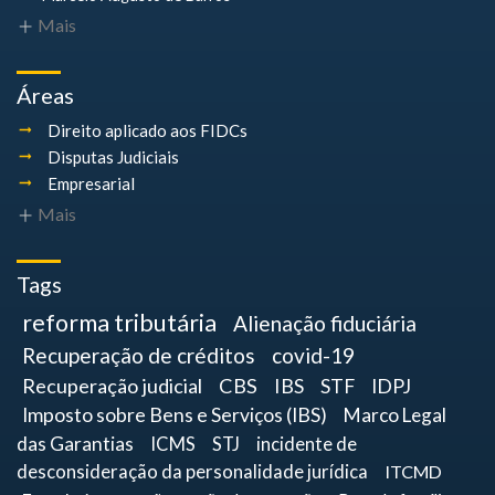
Mais
Áreas
Direito aplicado aos FIDCs
Disputas Judiciais
Empresarial
Mais
Tags
reforma tributária
Alienação fiduciária
Recuperação de créditos
covid-19
Recuperação judicial
CBS
IBS
STF
IDPJ
Imposto sobre Bens e Serviços (IBS)
Marco Legal
das Garantias
ICMS
STJ
incidente de
desconsideração da personalidade jurídica
ITCMD