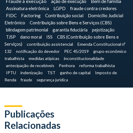
Fraude à execução
ação de execução
Bem de família
Assinatura eletrônica
LGPD
fraude contra credores
FIDC
Factoring
Contribuição social
Domicílio Judicial
Eletrônico
Contribuição sobre Bens e Serviços (CBS)
blindagem patrimonial
garantia fiduciária
pejotização
TJSP
dano moral
ISS
CBS (Contribuição sobre Bens e
Serviços)
contribuição assistencial
Emenda Constitucional nº
132
notificação do devedor
PEC 45/2019
grupo econômico
trabalhista
medidas atípicas
inconstitucionalidade
antecipação de recebíveis
Penhora
reforma trabalhista
IPTU
indenização
TST
ganho de capital
Imposto de
Renda
fraude
segurança jurídica
Publicações
Relacionadas