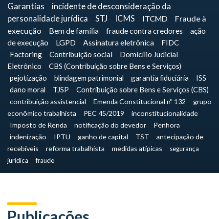
Garantias
incidente de desconsideração da
personalidade jurídica
STJ
ICMS
ITCMD
Fraude à
execução
Bem de família
fraude contra credores
ação
de execução
LGPD
Assinatura eletrônica
FIDC
Factoring
Contribuição social
Domicílio Judicial
Eletrônico
CBS (Contribuição sobre Bens e Serviços)
pejotização
blindagem patrimonial
garantia fiduciária
ISS
dano moral
TJSP
Contribuição sobre Bens e Serviços (CBS)
contribuição assistencial
Emenda Constitucional nº 132
grupo
econômico trabalhista
PEC 45/2019
inconstitucionalidade
Imposto de Renda
notificação do devedor
Penhora
indenização
IPTU
ganho de capital
TST
antecipação de
recebíveis
reforma trabalhista
medidas atípicas
segurança
jurídica
fraude
Publicações