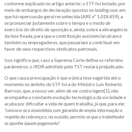
conforme explicado no artigo anterior, o STF foi instado, por
meio de embargos de declaração opostos no
leading case
, em
que há repercussão geral reconhecida (ARE nº 1.018.459), a
se pronunciar justamente sobre o tempo e o modo de
exercício do direito de oposição e, ainda, sobre a abrangência
da tese fixada, para que a contribuição assistencial alcance
também os empregadores, que passariam a contribuir em
favor de seus respectivos sindicatos patronais.
Isso significa que, caso a Suprema Corte defina os referidos
parâmetros, o IRDR admitido pelo TST restará prejudicado.
O que causa preocupação é que a única tese sugerida até o
momento no âmbito do STF foi a do Ministro Luís Roberto
Barroso, que, a nosso ver, além de ser
contra legem
[1], não
acompanha a constante evolução tecnológica da sociedade e
acaba por dificultar a vida de quem trabalha, já que, para ele:
“convoca-se a assembleia com garantia de ampla informação a
respeito da cobrança e, na ocasião, permite-se que o trabalhador
se oponha àquele pagamento”
.