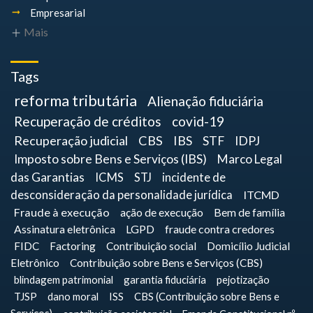
Empresarial
Mais
Tags
reforma tributária
Alienação fiduciária
Recuperação de créditos
covid-19
Recuperação judicial
CBS
IBS
STF
IDPJ
Imposto sobre Bens e Serviços (IBS)
Marco Legal
das Garantias
ICMS
STJ
incidente de
desconsideração da personalidade jurídica
ITCMD
Fraude à execução
ação de execução
Bem de família
Assinatura eletrônica
LGPD
fraude contra credores
FIDC
Factoring
Contribuição social
Domicílio Judicial
Eletrônico
Contribuição sobre Bens e Serviços (CBS)
blindagem patrimonial
garantia fiduciária
pejotização
TJSP
dano moral
ISS
CBS (Contribuição sobre Bens e