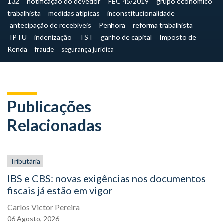
132
notificação do devedor
PEC 45/2019
grupo econômico
trabalhista
medidas atípicas
inconstitucionalidade
antecipação de recebíveis
Penhora
reforma trabalhista
IPTU
indenização
TST
ganho de capital
Imposto de
Renda
fraude
segurança jurídica
Publicações
Relacionadas
Tributária
IBS e CBS: novas exigências nos documentos
fiscais já estão em vigor
Carlos Victor Pereira
06
Agosto,
2026