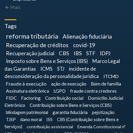
Mais
Tags
reforma tributária
Alienação fiduciária
Recuperação de créditos
covid-19
Recuperação judicial
CBS
IBS
STF
IDPJ
Imposto sobre Bens e Serviços (IBS)
Marco Legal
das Garantias
ICMS
STJ
incidente de
desconsideração da personalidade jurídica
ITCMD
Fraude à execução
ação de execução
Bem de família
Assinatura eletrônica
LGPD
fraude contra credores
FIDC
Factoring
Contribuição social
Domicílio Judicial
Eletrônico
Contribuição sobre Bens e Serviços (CBS)
blindagem patrimonial
garantia fiduciária
pejotização
TJSP
dano moral
ISS
CBS (Contribuição sobre Bens e
Serviços)
contribuição assistencial
Emenda Constitucional nº