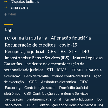
Disputas Judiciais
Empresarial
Mais
Tags
reforma tributária
Alienação fiduciária
Recuperação de créditos
covid-19
Recuperação judicial
CBS
IBS
STF
IDPJ
Imposto sobre Bens e Serviços (IBS)
Marco Legal das
Garantias
incidente de desconsideração da
personalidade jurídica
STJ
ICMS
ITCMD
Fraude à
execução
Bem de família
fraude contra credores
ação
de execução
LGPD
Assinatura eletrônica
FIDC
Factoring
Contribuição social
Domicílio Judicial
Eletrônico
CBS (Contribuição sobre Bens e Serviços)
pejotização
blindagem patrimonial
garantia fiduciária
ISS
dano moral
TJSP
Contribuição sobre Bens e Serviços (CBS)