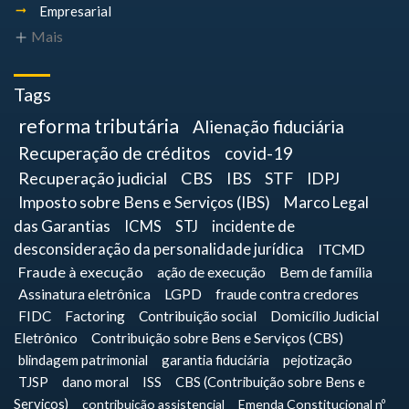
Empresarial
Mais
Tags
reforma tributária
Alienação fiduciária
Recuperação de créditos
covid-19
Recuperação judicial
CBS
IBS
STF
IDPJ
Imposto sobre Bens e Serviços (IBS)
Marco Legal
das Garantias
ICMS
STJ
incidente de
desconsideração da personalidade jurídica
ITCMD
Fraude à execução
ação de execução
Bem de família
Assinatura eletrônica
LGPD
fraude contra credores
FIDC
Factoring
Contribuição social
Domicílio Judicial
Eletrônico
Contribuição sobre Bens e Serviços (CBS)
blindagem patrimonial
garantia fiduciária
pejotização
TJSP
dano moral
ISS
CBS (Contribuição sobre Bens e
Serviços)
contribuição assistencial
Emenda Constitucional nº