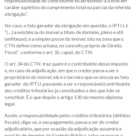
responsabilidade do contribuinte ou atribuindo-a a este em
caráter supletivo do cumprimento total ou parcial da referida
obrigação”.
No caso, o fato gerador da obrigação em questão, o IPTU, é
“(…) a existência do imóvel a título de domínio, pleno e útil
(enfiteuse), e a simples posse do imóvel, sito na zona que o
CTN define como urbana, no conceito próprio de Direito
Fiscal” , conforme o art. 32, caput, do CTN.
O art. 34 do CTN traz quem é o contribuinte desse imposto
e, no caso da adjudicação, em que o credor passa a ser o
proprietário do imóvel, ele é o terceiro que se vincula ao fato
gerador do IPTU, passando a ser o responsável/contribuinte
dos créditos tributários já constituídos e dos que irão se
constituir. É o que dispõe o artigo 130 do mesmo diploma
legal.
Assim, a responsabilidade pelos créditos tributários (débitos
fiscais), diga-se, o seu pagamento, passa a ser do credor
adjudicatário, que por ocasião da adjudicação assumirá a
posição de devedor da Fazenda Pública, salvo se provar a