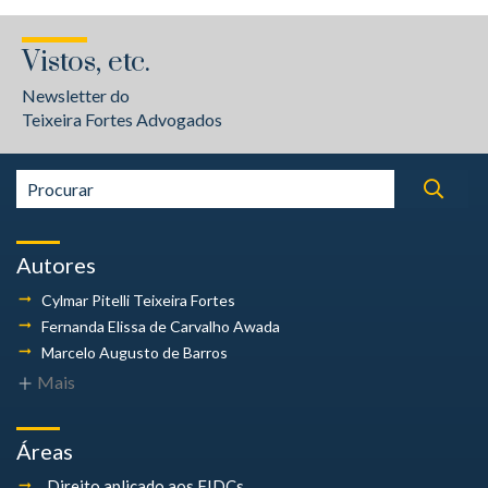
Vistos, etc.
Newsletter do
Teixeira Fortes Advogados
Autores
Cylmar Pitelli
Teixeira Fortes
Fernanda Elissa
de Carvalho Awada
Marcelo Augusto
de Barros
Mais
Áreas
Direito aplicado aos FIDCs