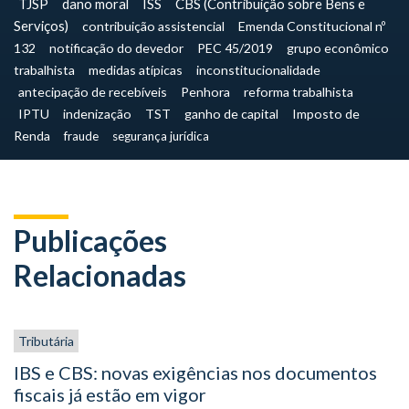
TJSP
dano moral
ISS
CBS (Contribuição sobre Bens e
Serviços)
contribuição assistencial
Emenda Constitucional nº
132
notificação do devedor
PEC 45/2019
grupo econômico
trabalhista
medidas atípicas
inconstitucionalidade
antecipação de recebíveis
Penhora
reforma trabalhista
IPTU
indenização
TST
ganho de capital
Imposto de
Renda
fraude
segurança jurídica
Publicações
Relacionadas
Tributária
IBS e CBS: novas exigências nos documentos
fiscais já estão em vigor