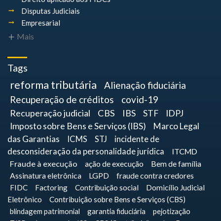
Disputas Judiciais
Empresarial
Mais
Tags
reforma tributária
Alienação fiduciária
Recuperação de créditos
covid-19
Recuperação judicial
CBS
IBS
STF
IDPJ
Imposto sobre Bens e Serviços (IBS)
Marco Legal
das Garantias
ICMS
STJ
incidente de
desconsideração da personalidade jurídica
ITCMD
Fraude à execução
ação de execução
Bem de família
Assinatura eletrônica
LGPD
fraude contra credores
FIDC
Factoring
Contribuição social
Domicílio Judicial
Eletrônico
Contribuição sobre Bens e Serviços (CBS)
blindagem patrimonial
garantia fiduciária
pejotização