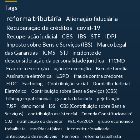
Tags
reforma tributária
Alienação fiduciária
Recuperação de créditos
covid-19
Recuperação judicial
CBS
IBS
STF
IDPJ
Imposto sobre Bens e Serviços (IBS)
Marco Legal
das Garantias
ICMS
STJ
incidente de
desconsideração da personalidade jurídica
ITCMD
Fraude à execução
ação de execução
Bem de família
Assinatura eletrônica
LGPD
fraude contra credores
FIDC
Factoring
Contribuição social
Domicílio Judicial
Eletrônico
Contribuição sobre Bens e Serviços (CBS)
blindagem patrimonial
garantia fiduciária
pejotização
TJSP
dano moral
ISS
CBS (Contribuição sobre Bens e
Serviços)
contribuição assistencial
Emenda Constitucional nº
132
notificação do devedor
PEC 45/2019
grupo econômico
trabalhista
medidas atípicas
inconstitucionalidade
antecipação de recebíveis
Penhora
reforma trabalhista