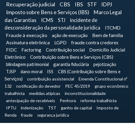
Recuperação judicial
CBS
IBS
STF
IDPJ
Imposto sobre Bens e Serviços (IBS)
Marco Legal
das Garantias
ICMS
STJ
incidente de
desconsideração da personalidade jurídica
ITCMD
Fraude à execução
ação de execução
Bem de família
Assinatura eletrônica
LGPD
fraude contra credores
FIDC
Factoring
Contribuição social
Domicílio Judicial
Eletrônico
Contribuição sobre Bens e Serviços (CBS)
blindagem patrimonial
garantia fiduciária
pejotização
TJSP
dano moral
ISS
CBS (Contribuição sobre Bens e
Serviços)
contribuição assistencial
Emenda Constitucional nº
132
notificação do devedor
PEC 45/2019
grupo econômico
trabalhista
medidas atípicas
inconstitucionalidade
antecipação de recebíveis
Penhora
reforma trabalhista
IPTU
indenização
TST
ganho de capital
Imposto de
Renda
fraude
segurança jurídica