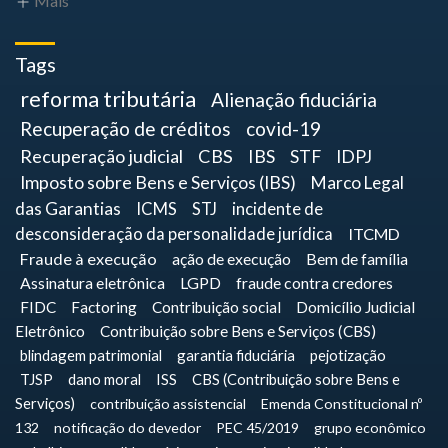
Mais
Tags
reforma tributária
Alienação fiduciária
Recuperação de créditos
covid-19
Recuperação judicial
CBS
IBS
STF
IDPJ
Imposto sobre Bens e Serviços (IBS)
Marco Legal
das Garantias
ICMS
STJ
incidente de
desconsideração da personalidade jurídica
ITCMD
Fraude à execução
ação de execução
Bem de família
Assinatura eletrônica
LGPD
fraude contra credores
FIDC
Factoring
Contribuição social
Domicílio Judicial
Eletrônico
Contribuição sobre Bens e Serviços (CBS)
blindagem patrimonial
garantia fiduciária
pejotização
TJSP
dano moral
ISS
CBS (Contribuição sobre Bens e
Serviços)
contribuição assistencial
Emenda Constitucional nº
132
notificação do devedor
PEC 45/2019
grupo econômico