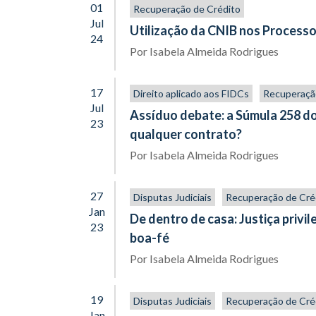
01
Recuperação de Crédito
Jul
Utilização da CNIB nos Processos
24
Por
Isabela Almeida Rodrigues
17
Direito aplicado aos FIDCs
Recuperaçã
Jul
Assíduo debate: a Súmula 258 do
23
qualquer contrato?
Por
Isabela Almeida Rodrigues
27
Disputas Judiciais
Recuperação de Cré
Jan
De dentro de casa: Justiça privi
23
boa-fé
Por
Isabela Almeida Rodrigues
19
Disputas Judiciais
Recuperação de Cré
Jan