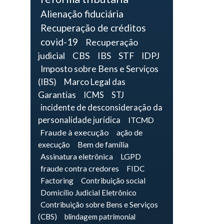
Alienação fiduciária
Recuperação de créditos
covid-19
Recuperação
judicial
CBS
IBS
STF
IDPJ
Imposto sobre Bens e Serviços
(IBS)
Marco Legal das
Garantias
ICMS
STJ
incidente de desconsideração da
personalidade jurídica
ITCMD
Fraude à execução
ação de
execução
Bem de família
Assinatura eletrônica
LGPD
fraude contra credores
FIDC
Factoring
Contribuição social
Domicílio Judicial Eletrônico
Contribuição sobre Bens e Serviços
(CBS)
blindagem patrimonial