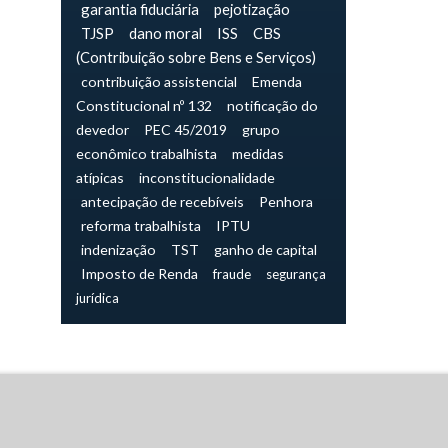
garantia fiduciária
pejotização
TJSP
dano moral
ISS
CBS
(Contribuição sobre Bens e Serviços)
contribuição assistencial
Emenda
Constitucional nº 132
notificação do
devedor
PEC 45/2019
grupo
econômico trabalhista
medidas
atípicas
inconstitucionalidade
antecipação de recebíveis
Penhora
reforma trabalhista
IPTU
indenização
TST
ganho de capital
Imposto de Renda
fraude
segurança
jurídica