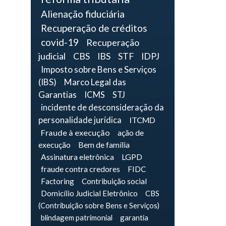
Alienação fiduciária
Recuperação de créditos
covid-19
Recuperação
judicial
CBS
IBS
STF
IDPJ
Imposto sobre Bens e Serviços
(IBS)
Marco Legal das
Garantias
ICMS
STJ
incidente de desconsideração da
personalidade jurídica
ITCMD
Fraude à execução
ação de
execução
Bem de família
Assinatura eletrônica
LGPD
fraude contra credores
FIDC
Factoring
Contribuição social
Domicílio Judicial Eletrônico
CBS
(Contribuição sobre Bens e Serviços)
blindagem patrimonial
garantia