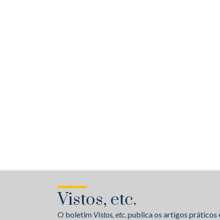
Vistos, etc.
O boletim
Vistos, etc.
publica os artigos práticos 