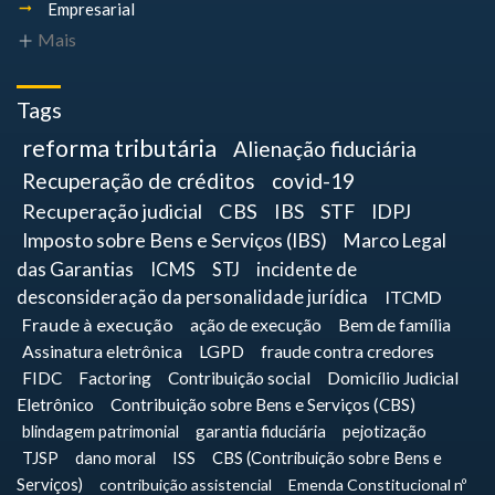
Empresarial
Mais
Tags
reforma tributária
Alienação fiduciária
Recuperação de créditos
covid-19
Recuperação judicial
CBS
IBS
STF
IDPJ
Imposto sobre Bens e Serviços (IBS)
Marco Legal
das Garantias
ICMS
STJ
incidente de
desconsideração da personalidade jurídica
ITCMD
Fraude à execução
ação de execução
Bem de família
Assinatura eletrônica
LGPD
fraude contra credores
FIDC
Factoring
Contribuição social
Domicílio Judicial
Eletrônico
Contribuição sobre Bens e Serviços (CBS)
blindagem patrimonial
garantia fiduciária
pejotização
TJSP
dano moral
ISS
CBS (Contribuição sobre Bens e
Serviços)
contribuição assistencial
Emenda Constitucional nº