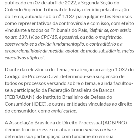
publicado em 07 de abril de 2022, a Segunda Seção do
Colendo Superior Tribunal de Justiça decidiu pela afetação
do Tema, autuado sob o n.º 1.137, para julgar estes Recursos
como representativos da controvérsia e com isso, com efeito
vinculante a todos os Tribunais do País,
“definir se, com esteio
no art. 139, IV, do CPC/15, é possível, ou não, o magistrado,
observando-se a devida fundamentação, o contraditório e a
proporcionalidade da medida, adotar, de modo subsidiário, meios
executivos atípicos”
.
Diante da relevância do Tema, em atenção ao artigo 1.037 do
Código de Processo Civil, determinou-se a suspensão de
todos os processos versando sobre o tema, e ainda facultou-
se a participação da Federação Brasileira de Bancos
(FEBRABAN), do Instituto Brasileiro de Defesa do
Consumidor (IDEC), e outras entidades vinculadas ao direito
do consumidor, como
amici curiae
.
A Associação Brasileira de Direito Processual (ADBPRO)
demonstrou interesse em atuar como
amicus curiae
e
defendeu sua participação com fundamento em sua