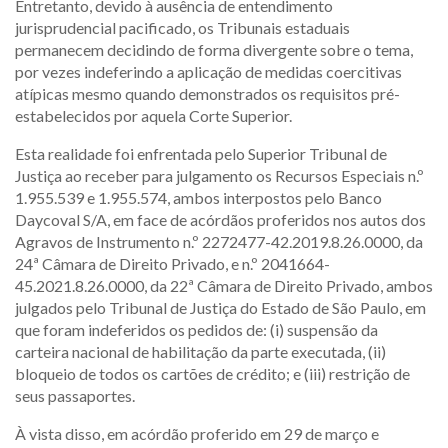
Entretanto, devido à ausência de entendimento
jurisprudencial pacificado, os Tribunais estaduais
permanecem decidindo de forma divergente sobre o tema,
por vezes indeferindo a aplicação de medidas coercitivas
atípicas mesmo quando demonstrados os requisitos pré-
estabelecidos por aquela Corte Superior.
Esta realidade foi enfrentada pelo Superior Tribunal de
Justiça ao receber para julgamento os Recursos Especiais n.º
1.955.539 e 1.955.574, ambos interpostos pelo Banco
Daycoval S/A, em face de acórdãos proferidos nos autos dos
Agravos de Instrumento n.º 2272477-42.2019.8.26.0000, da
24ª Câmara de Direito Privado, e n.º 2041664-
45.2021.8.26.0000, da 22ª Câmara de Direito Privado, ambos
julgados pelo Tribunal de Justiça do Estado de São Paulo, em
que foram indeferidos os pedidos de: (i) suspensão da
carteira nacional de habilitação da parte executada, (ii)
bloqueio de todos os cartões de crédito; e (iii) restrição de
seus passaportes.
À vista disso, em acórdão proferido em 29 de março e