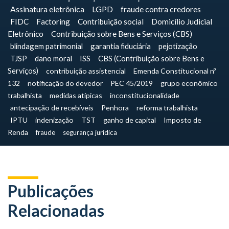
Assinatura eletrônica
LGPD
fraude contra credores
FIDC
Factoring
Contribuição social
Domicílio Judicial
Eletrônico
Contribuição sobre Bens e Serviços (CBS)
blindagem patrimonial
garantia fiduciária
pejotização
TJSP
dano moral
ISS
CBS (Contribuição sobre Bens e
Serviços)
contribuição assistencial
Emenda Constitucional nº
132
notificação do devedor
PEC 45/2019
grupo econômico
trabalhista
medidas atípicas
inconstitucionalidade
antecipação de recebíveis
Penhora
reforma trabalhista
IPTU
indenização
TST
ganho de capital
Imposto de
Renda
fraude
segurança jurídica
Publicações
Relacionadas