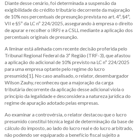
Diante desse cenário, foi determinada a suspensão da
exigibilidade do crédito tributário decorrente da majoração
de 10% nos percentuais de presunção prevista no art. 4º, §4º,
VII e §5º da LC nº 224/2025, assegurando à empresa o direito
de apurar e recolher o IRPJ e a CSLL mediante a aplicação dos
percentuais originais de presunção.
A liminar está alinhada com recente decisão proferida pelo
Tribunal Regional Federal da 3ª Região (TRF-3), que afastou
a aplicação do adicional de 10% previsto na LC nº 224/2025
para uma empresa optante pelo regime do lucro
presumido[1]. No caso analisado, o relator, desembargador
Wilson Zauhy, reconheceu que a majoração da carga
tributária decorrente da aplicação desse adicional viola o
princípio da legalidade e desconsidera a natureza jurídica do
regime de apuração adotado pelas empresas.
Ao examinar a controvérsia, o relator destacou que o lucro
presumido constitui técnica legal de determinação da base de
cálculo do imposto, ao lado do lucro real e do lucro arbitrado,
não podendo ser equiparado a benefício fiscal sujeito a