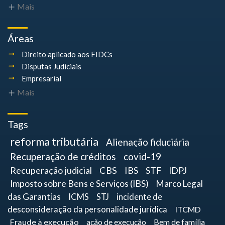
Mais
Áreas
Direito aplicado aos FIDCs
Disputas Judiciais
Empresarial
Mais
Tags
reforma tributária
Alienação fiduciária
Recuperação de créditos
covid-19
Recuperação judicial
CBS
IBS
STF
IDPJ
Imposto sobre Bens e Serviços (IBS)
Marco Legal
das Garantias
ICMS
STJ
incidente de
desconsideração da personalidade jurídica
ITCMD
Fraude à execução
ação de execução
Bem de família