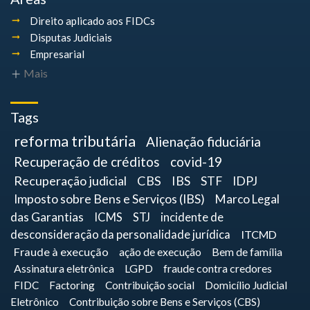
Direito aplicado aos FIDCs
Disputas Judiciais
Empresarial
Mais
Tags
reforma tributária
Alienação fiduciária
Recuperação de créditos
covid-19
Recuperação judicial
CBS
IBS
STF
IDPJ
Imposto sobre Bens e Serviços (IBS)
Marco Legal
das Garantias
ICMS
STJ
incidente de
desconsideração da personalidade jurídica
ITCMD
Fraude à execução
ação de execução
Bem de família
Assinatura eletrônica
LGPD
fraude contra credores
FIDC
Factoring
Contribuição social
Domicílio Judicial
Eletrônico
Contribuição sobre Bens e Serviços (CBS)