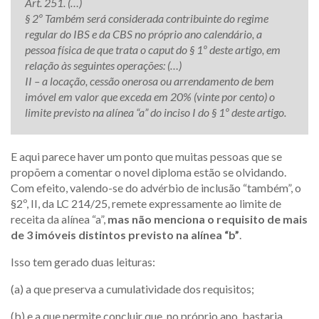
Art. 251. (…)
§ 2º Também será considerada contribuinte do regime
regular do IBS e da CBS no próprio ano calendário, a
pessoa física de que trata o caput do § 1º deste artigo, em
relação às seguintes operações: (…)
II – a locação, cessão onerosa ou arrendamento de bem
imóvel em valor que exceda em 20% (vinte por cento) o
limite previsto na alínea “a” do inciso I do § 1º deste artigo.
E aqui parece haver um ponto que muitas pessoas que se
propõem a comentar o novel diploma estão se olvidando.
Com efeito, valendo-se do advérbio de inclusão “também”, o
§2º, II, da LC 214/25, remete expressamente ao limite de
receita da alínea “a”,
mas não menciona o requisito de mais
de 3 imóveis distintos previsto na alínea “b”
.
Isso tem gerado duas leituras:
(a) a que preserva a cumulatividade dos requisitos;
(b) e a que permite concluir que, no próprio ano, bastaria