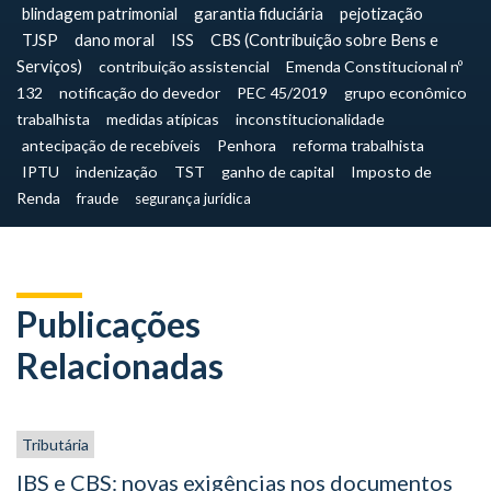
blindagem patrimonial
garantia fiduciária
pejotização
TJSP
dano moral
ISS
CBS (Contribuição sobre Bens e
Serviços)
contribuição assistencial
Emenda Constitucional nº
132
notificação do devedor
PEC 45/2019
grupo econômico
trabalhista
medidas atípicas
inconstitucionalidade
antecipação de recebíveis
Penhora
reforma trabalhista
IPTU
indenização
TST
ganho de capital
Imposto de
Renda
fraude
segurança jurídica
Publicações
Relacionadas
Tributária
IBS e CBS: novas exigências nos documentos