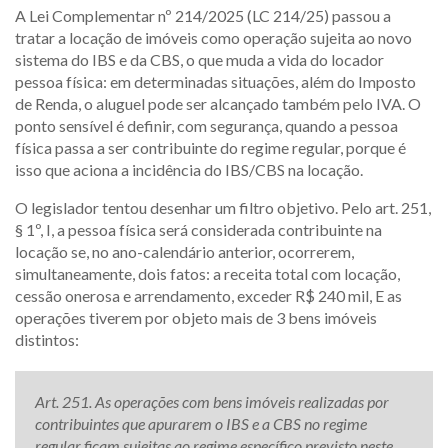
A Lei Complementar nº 214/2025 (LC 214/25) passou a
tratar a locação de imóveis como operação sujeita ao novo
sistema do IBS e da CBS, o que muda a vida do locador
pessoa física: em determinadas situações, além do Imposto
de Renda, o aluguel pode ser alcançado também pelo IVA. O
ponto sensível é definir, com segurança, quando a pessoa
física passa a ser contribuinte do regime regular, porque é
isso que aciona a incidência do IBS/CBS na locação.
O legislador tentou desenhar um filtro objetivo. Pelo art. 251,
§ 1º, I, a pessoa física será considerada contribuinte na
locação se, no ano-calendário anterior, ocorrerem,
simultaneamente, dois fatos: a receita total com locação,
cessão onerosa e arrendamento, exceder R$ 240 mil, E as
operações tiverem por objeto mais de 3 bens imóveis
distintos:
Art. 251. As operações com bens imóveis realizadas por
contribuintes que apurarem o IBS e a CBS no regime
regular ficam sujeitas ao regime específico previsto neste