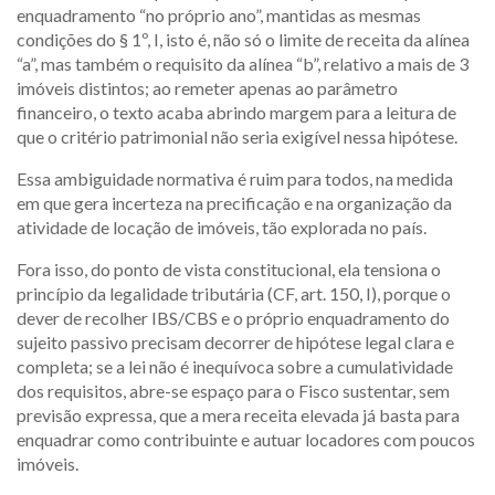
enquadramento “no próprio ano”, mantidas as mesmas
condições do § 1º, I, isto é, não só o limite de receita da alínea
“a”, mas também o requisito da alínea “b”, relativo a mais de 3
imóveis distintos; ao remeter apenas ao parâmetro
financeiro, o texto acaba abrindo margem para a leitura de
que o critério patrimonial não seria exigível nessa hipótese.
Essa ambiguidade normativa é ruim para todos, na medida
em que gera incerteza na precificação e na organização da
atividade de locação de imóveis, tão explorada no país.
Fora isso, do ponto de vista constitucional, ela tensiona o
princípio da legalidade tributária (CF, art. 150, I), porque o
dever de recolher IBS/CBS e o próprio enquadramento do
sujeito passivo precisam decorrer de hipótese legal clara e
completa; se a lei não é inequívoca sobre a cumulatividade
dos requisitos, abre-se espaço para o Fisco sustentar, sem
previsão expressa, que a mera receita elevada já basta para
enquadrar como contribuinte e autuar locadores com poucos
imóveis.