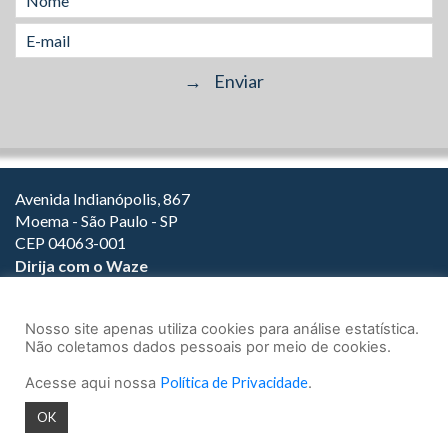
Avenida Indianópolis, 867
Moema - São Paulo - SP
CEP 04063-001
Dirija com o Waze
(11) 3149-2000
(11) 3147-1800
Nosso site apenas utiliza cookies para análise estatística.
Não coletamos dados pessoais por meio de cookies.
Acesse aqui nossa
Política de Privacidade
.
© 2026.
Teixeira Fortes Advogados Associados
- Todos os direitos
OK
reservados.