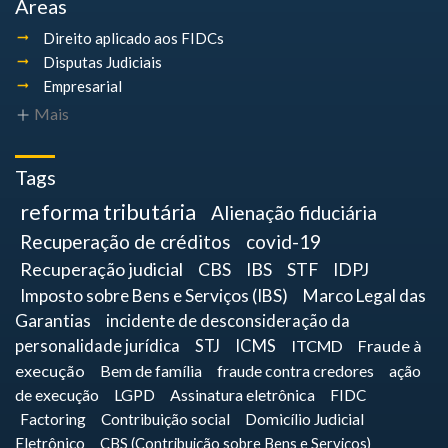
Áreas
Direito aplicado aos FIDCs
Disputas Judiciais
Empresarial
Mais
Tags
reforma tributária
Alienação fiduciária
Recuperação de créditos
covid-19
Recuperação judicial
CBS
IBS
STF
IDPJ
Imposto sobre Bens e Serviços (IBS)
Marco Legal das
Garantias
incidente de desconsideração da
personalidade jurídica
STJ
ICMS
ITCMD
Fraude à
execução
Bem de família
fraude contra credores
ação
de execução
LGPD
Assinatura eletrônica
FIDC
Factoring
Contribuição social
Domicílio Judicial
Eletrônico
CBS (Contribuição sobre Bens e Serviços)