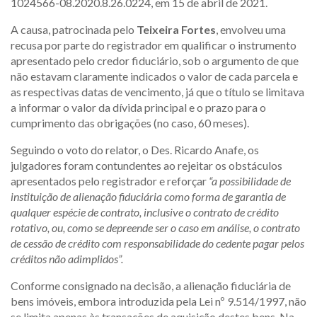
1024566-08.2020.8.26.0224, em 15 de abril de 2021.
A causa, patrocinada pelo
Teixeira Fortes
, envolveu uma
recusa por parte do registrador em qualificar o instrumento
apresentado pelo credor fiduciário, sob o argumento de que
não estavam claramente indicados o valor de cada parcela e
as respectivas datas de vencimento, já que o título se limitava
a informar o valor da dívida principal e o prazo para o
cumprimento das obrigações (no caso, 60 meses).
Seguindo o voto do relator, o Des. Ricardo Anafe, os
julgadores foram contundentes ao rejeitar os obstáculos
apresentados pelo registrador e reforçar
“a possibilidade de
instituição de alienação fiduciária como forma de garantia de
qualquer espécie de contrato, inclusive o contrato de crédito
rotativo, ou, como se depreende ser o caso em análise, o contrato
de cessão de crédito com responsabilidade do cedente pagar pelos
créditos não adimplidos”.
Conforme consignado na decisão, a alienação fiduciária de
bens imóveis, embora introduzida pela Lei nº 9.514/1997, não
se limita apenas às transações de aquisição destes bens. Na