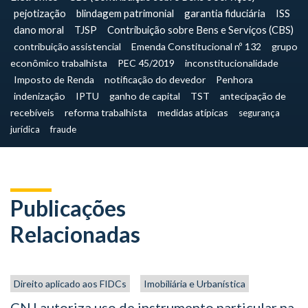
pejotização
blindagem patrimonial
garantia fiduciária
ISS
dano moral
TJSP
Contribuição sobre Bens e Serviços (CBS)
contribuição assistencial
Emenda Constitucional nº 132
grupo
econômico trabalhista
PEC 45/2019
inconstitucionalidade
Imposto de Renda
notificação do devedor
Penhora
indenização
IPTU
ganho de capital
TST
antecipação de
recebíveis
reforma trabalhista
medidas atípicas
segurança
jurídica
fraude
Publicações
Relacionadas
Direito aplicado aos FIDCs
Imobiliária e Urbanística
CNJ autoriza uso de instrumento particular na