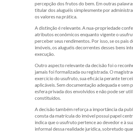
percepção dos frutos do bem. Em outras palavra
titular dos aluguéis simplesmente por administra
os valores na prática.
A distinção é relevante. A nua-propriedade confe
atributos econômicos enquanto vigente o usufruto
perceber seus rendimentos. Por isso, se os pais 
imóveis, os aluguéis decorrentes desses bens int
execução.
Outro aspecto relevante da decisão foi o reconh
jamais foi formalizada ou registrada. O magistr
exercício do usufruto, sua eficácia perante terc
aplicáveis. Sem documentação adequada e sem pub
esfera privada dos envolvidos e não pode ser uti
constituídos.
A decisão também reforça a importância da public
consta da matrícula do imóvel possui papel centra
indica que o usufruto pertence ao devedor e à s
informal dessa realidade jurídica, sobretudo qua