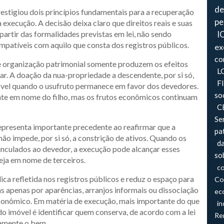
de
restigiou dois princípios fundamentais para a recuperação
pe
a execução. A decisão deixa claro que direitos reais e suas
partir das formalidades previstas em lei, não sendo
I
mpatíveis com aquilo que consta dos registros públicos.
ex
co
e organização patrimonial somente produzem os efeitos
L
r. A doação da nua-propriedade a descendente, por si só,
F
óvel quando o usufruto permanece em favor dos devedores.
so
te em nome do filho, mas os frutos econômicos continuam
CB
Se
epresenta importante precedente ao reafirmar que a
pa
não impede, por si só, a constrição de ativos. Quando os
d
nculados ao devedor, a execução pode alcançar esses
so
eja em nome de terceiros.
co
dica refletida nos registros públicos e reduz o espaço para
Co
s apenas por aparências, arranjos informais ou dissociação
ec
 econômico. Em matéria de execução, mais importante do que
in
o imóvel é identificar quem conserva, de acordo com a lei
Re
camente o bem.