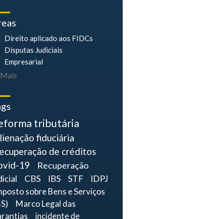
reas
Direito aplicado aos FIDCs
Disputas Judiciais
Empresarial
Mais
ags
eforma tributária
lienação fiduciária
ecuperação de créditos
ovid-19
Recuperação
dicial
CBS
IBS
STF
IDPJ
mposto sobre Bens e Serviços
BS)
Marco Legal das
rantias
incidente de