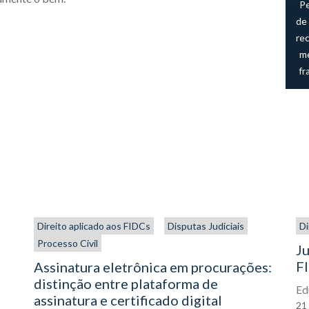
P
de 
re
me
fr
Direito aplicado aos FIDCs
Disputas Judiciais
Di
Processo Civil
Ju
FI
Assinatura eletrônica em procurações:
distinção entre plataforma de
Ed
assinatura e certificado digital
21