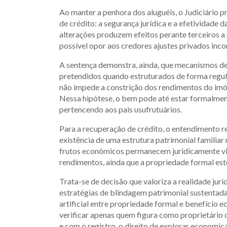
Ao manter a penhora dos aluguéis, o Judiciário p
de crédito: a segurança jurídica e a efetividade d
alterações produzem efeitos perante terceiros a 
possível opor aos credores ajustes privados inco
A sentença demonstra, ainda, que mecanismos d
pretendidos quando estruturados de forma regula
não impede a constrição dos rendimentos do im
Nessa hipótese, o bem pode até estar formalmen
pertencendo aos pais usufrutuários.
Para a recuperação de crédito, o entendimento r
existência de uma estrutura patrimonial familiar 
frutos econômicos permanecem juridicamente vi
rendimentos, ainda que a propriedade formal est
Trata-se de decisão que valoriza a realidade jurí
estratégias de blindagem patrimonial sustentada
artificial entre propriedade formal e benefício
verificar apenas quem figura como proprietário d
e com o registro, o direito de explorar economi