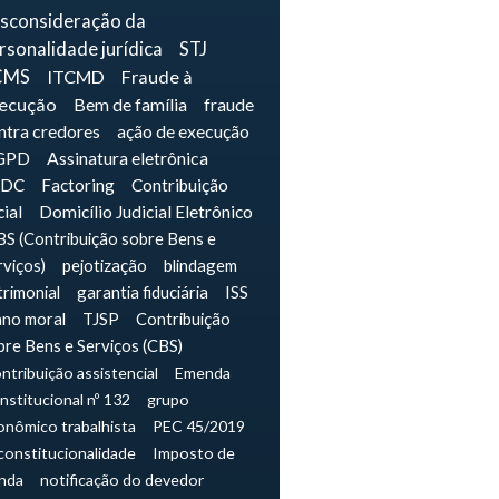
sconsideração da
rsonalidade jurídica
STJ
CMS
ITCMD
Fraude à
ecução
Bem de família
fraude
ntra credores
ação de execução
GPD
Assinatura eletrônica
IDC
Factoring
Contribuição
cial
Domicílio Judicial Eletrônico
S (Contribuição sobre Bens e
rviços)
pejotização
blindagem
trimonial
garantia fiduciária
ISS
ano moral
TJSP
Contribuição
bre Bens e Serviços (CBS)
ntribuição assistencial
Emenda
nstitucional nº 132
grupo
onômico trabalhista
PEC 45/2019
constitucionalidade
Imposto de
nda
notificação do devedor