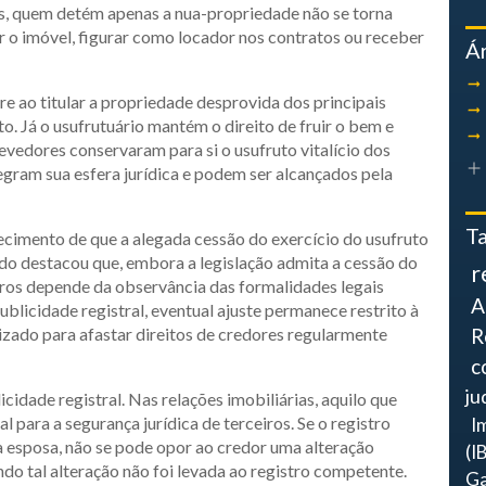
s, quem detém apenas a nua-propriedade não se torna
r o imóvel, figurar como locador nos contratos ou receber
Á
re ao titular a propriedade desprovida dos principais
. Já o usufrutuário mantém o direito de fruir o bem e
devedores conservaram para si o usufruto vitalício dos
egram sua esfera jurídica e podem ser alcançados pela
T
ecimento de que a alegada cessão do exercício do usufruto
ado destacou que, embora a legislação admita a cessão do
r
eiros depende da observância das formalidades legais
A
licidade registral, eventual ajuste permanece restrito à
lizado para afastar direitos de credores regularmente
R
c
ju
idade registral. Nas relações imobiliárias, aquilo que
l para a segurança jurídica de terceiros. Se o registro
I
ua esposa, não se pode opor ao credor uma alteração
(I
ndo tal alteração não foi levada ao registro competente.
Ga