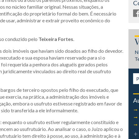
C
no núcleo familiar original. Nessas situações, a
dentificação do proprietário formal do bem. É necessário
 de usar, administrar e extrair proveito econômico do
aso conduzido pelo
Teixeira Fortes
.
V
s dois imóveis que haviam sido doados ao filho do devedor.
N
 executado e sua esposa haviam reservado para si o
T
, foi requerida a penhora dos aluguéis gerados pelos
 juridicamente vinculados ao direito real de usufruto
bargos de terceiro opostos pelo filho do executado, que
 exercia, na prática, a administração dos imóveis e
A
gação, embora o usufruto estivesse registrado em favor de
 sido transferida a ele informalmente.
: enquanto o usufruto estiver regularmente constituído e
ncem ao usufrutuário. Ao analisar o caso, o Juízo aplicou o
ufrutuário tem direito à posse, ao uso, à administração e à