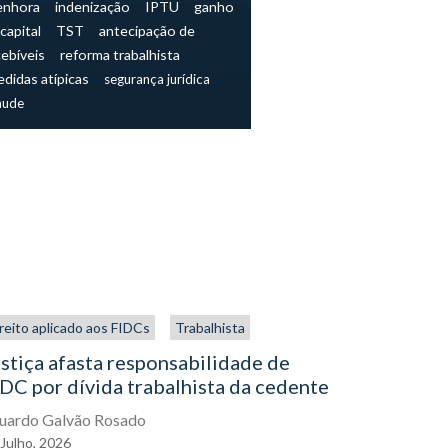
enhora
indenização
IPTU
ganho
capital
TST
antecipação de
cebíveis
reforma trabalhista
didas atípicas
segurança jurídica
aude
reito aplicado aos FIDCs
Trabalhista
Direito aplic
stiça afasta responsabilidade de
Duplicata
DC por dívida trabalhista da cedente
de contra
FIDCs
uardo Galvão Rosado
Julho,
2026
Marcelo Aug