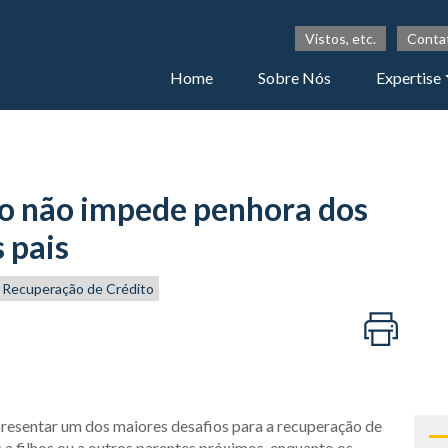
Vistos, etc.
Conta
Home
Sobre Nós
Expertise
ho não impede penhora dos
s pais
Recuperação de Crédito
presentar um dos maiores desafios para a recuperação de
 a filhos ou a outros parentes próximos, enquanto os