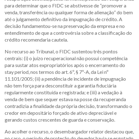
para determinar que o FIDC se abstivesse de “promover a
venda, transferência ou qualquer forma de alienação” do bem
até o julgamento definitivo da impugnação de crédito. A
decisão fundamentou-se na preservação da empresa e no
entendimento de que a controvérsia sobre a classificação do
crédito recomendaria cautela.
No recurso ao Tribunal, o FIDC sustentou três pontos
centrais: (i) o juízo recuperacional não possui competência
para sustar atos expropriatórios após o encerramento do
stay period, nos termos do art. 6º, § 7º-A, da Lei nº
11.101/2005; (ii) a pendência de incidente de impugnação
não tem força para desconstituir a garantia fiduciária
regularmente constituída e registrada; e (iii) a vedação à
venda de bem que sequer estava na posse da recuperanda
contradizia a finalidade da própria decisão, transformando o
credor em depositário forçado de ativo depreciável e
gerando custos crescentes de guarda e conservação.
Ao acolher o recurso, o desembargador relator destacou que,
no caso, o período de proteção do devedor havia se esgotado