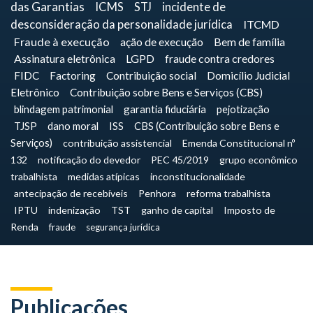
das Garantias
ICMS
STJ
incidente de
desconsideração da personalidade jurídica
ITCMD
Fraude à execução
ação de execução
Bem de família
Assinatura eletrônica
LGPD
fraude contra credores
FIDC
Factoring
Contribuição social
Domicílio Judicial
Eletrônico
Contribuição sobre Bens e Serviços (CBS)
blindagem patrimonial
garantia fiduciária
pejotização
TJSP
dano moral
ISS
CBS (Contribuição sobre Bens e
Serviços)
contribuição assistencial
Emenda Constitucional nº
132
notificação do devedor
PEC 45/2019
grupo econômico
trabalhista
medidas atípicas
inconstitucionalidade
antecipação de recebíveis
Penhora
reforma trabalhista
IPTU
indenização
TST
ganho de capital
Imposto de
Renda
fraude
segurança jurídica
Publicações