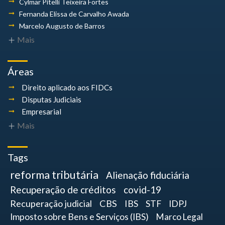
Cylmar Pitelli
Teixeira Fortes
Fernanda Elissa
de Carvalho Awada
Marcelo Augusto
de Barros
Mais
Áreas
Direito aplicado aos FIDCs
Disputas Judiciais
Empresarial
Mais
Tags
reforma tributária
Alienação fiduciária
Recuperação de créditos
covid-19
Recuperação judicial
CBS
IBS
STF
IDPJ
Imposto sobre Bens e Serviços (IBS)
Marco Legal