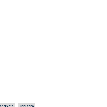
abalhista
Tributária
Trabalhista