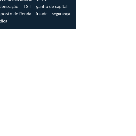
denização
TST
ganho de capital
mposto de Renda
fraude
segurança
ídica