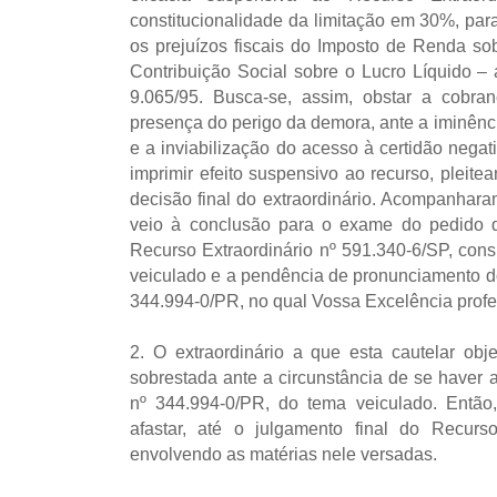
constitucionalidade da limitação em 30%, par
os prejuízos fiscais do Imposto de Renda so
Contribuição Social sobre o Lucro Líquido – 
9.065/95. Busca-se, assim, obstar a cobra
presença do perigo da demora, ante a iminênc
e a inviabilização do acesso à certidão negat
imprimir efeito suspensivo ao recurso, pleitea
decisão final do extraordinário. Acompanhara
veio à conclusão para o exame do pedido d
Recurso Extraordinário nº 591.340-6/SP, con
veiculado e a pendência de pronunciamento do
344.994-0/PR, no qual Vossa Excelência proferi
2. O extraordinário a que esta cautelar obj
sobrestada ante a circunstância de se haver 
nº 344.994-0/PR, do tema veiculado. Então,
afastar, até o julgamento final do Recurso
envolvendo as matérias nele versadas.