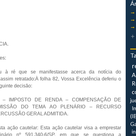
Á
IA.
T
es:
r
ou à ré que se manifestasse acerca da notícia do
A
assim retratado:À folha 82, Vossa Excelência deferiu o
R
guinte decisão:
c
ju
O – IMPOSTO DE RENDA – COMPENSAÇÃO DE
UBMISSÃO DO TEMA AO PLENÁRIO – RECURSO
I
PERCUSSÃO GERAL ADMITIDA.
(I
Ga
ta ação cautelar: Esta ação cautelar visa a emprestar
i
dinário nº 591.340-6/SP, em que se questiona a