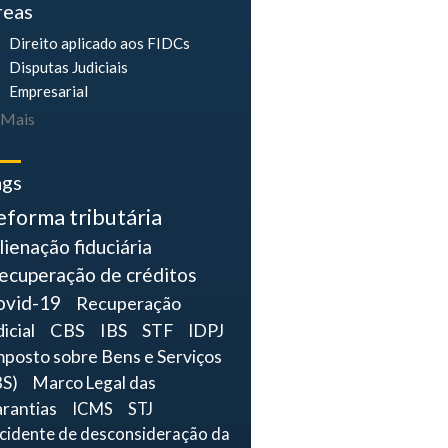
reas
Direito aplicado aos FIDCs
Disputas Judiciais
Empresarial
Mais
ags
eforma tributária
lienação fiduciária
ecuperação de créditos
ovid-19
Recuperação
dicial
CBS
IBS
STF
IDPJ
mposto sobre Bens e Serviços
BS)
Marco Legal das
rantias
ICMS
STJ
ncidente de desconsideração da