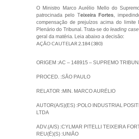
O Ministro Marco Aurélio Mello do Supremo
patrocinada pelo T
eixeira Fortes
, impedind
compensação de prejuízos acima do limite 
Plenário do Tribunal. Trata-se do
leading cas
geral da matéria. Leia abaixo a decisão:
AÇÃO CAUTELAR 2.184 (380)
ORIGEM :AC – 148915 – SUPREMO TRIBU
PROCED. :SÃO PAULO
RELATOR :MIN. MARCO AURÉLIO
AUTOR(A/S)(ES) :POLO INDUSTRIAL POS
LTDA
ADV.(A/S) :CYLMAR PITELLI TEIXEIRA FO
REU(É)(S) :UNIÃO