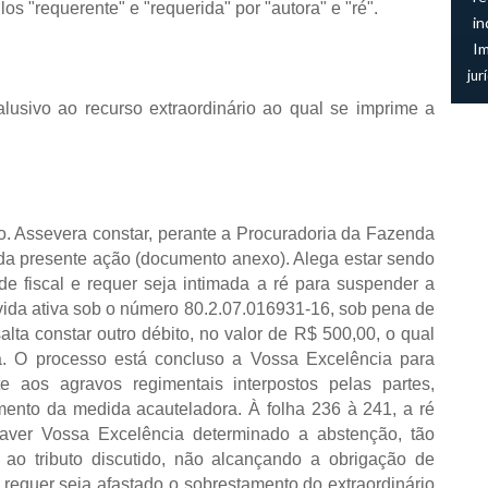
os "requerente" e "requerida" por "autora" e "ré".
in
I
jur
lusivo ao recurso extraordinário ao qual se imprime a
o. Assevera constar, perante a Procuradoria da Fazenda
o da presente ação (documento anexo). Alega estar sendo
ade fiscal e requer seja intimada a ré para suspender a
 dívida ativa sob o número 80.2.07.016931-16, sob pena de
lta constar outro débito, no valor de R$ 500,00, o qual
a. O processo está concluso a Vossa Excelência para
te aos agravos regimentais interpostos pelas partes,
imento da medida acauteladora. À folha 236 à
241, a
ré
haver Vossa Excelência determinado a abstenção, tão
 ao tributo discutido, não alcançando a obrigação de
m, requer seja afastado o sobrestamento do extraordinário