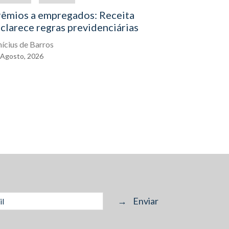
rêmios a empregados: Receita
O direito
clarece regras previdenciárias
assistenc
exercê-lo
nícius de Barros
Agosto,
2026
Eduardo Gal
04
Agosto,
2