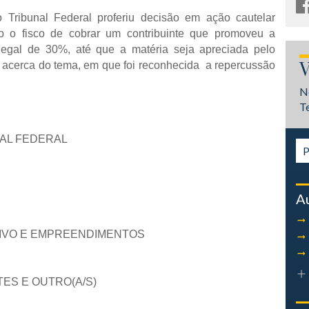
 Tribunal Federal proferiu decisão em ação cautelar
o o fisco de cobrar um contribuinte que promoveu a
legal de 30%, até que a matéria seja apreciada pelo
e
acerca do tema, em que foi reconhecida a repercussão
V
N
T
NAL FEDERAL
A
ITIVO E EMPREENDIMENTOS
RTES E OUTRO(A/S)