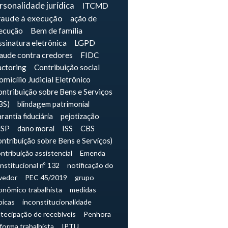
rsonalidade jurídica
ITCMD
raude à execução
ação de
ecução
Bem de família
sinatura eletrônica
LGPD
raude contra credores
FIDC
actoring
Contribuição social
micílio Judicial Eletrônico
ntribuição sobre Bens e Serviços
BS)
blindagem patrimonial
rantia fiduciária
pejotização
JSP
dano moral
ISS
CBS
ontribuição sobre Bens e Serviços)
ntribuição assistencial
Emenda
nstitucional nº 132
notificação do
vedor
PEC 45/2019
grupo
onômico trabalhista
medidas
picas
inconstitucionalidade
tecipação de recebíveis
Penhora
forma trabalhista
IPTU