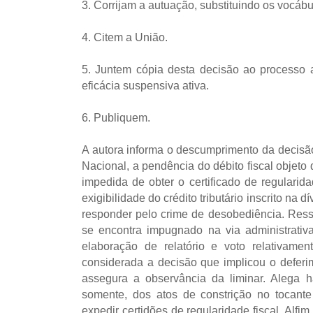
3. Corrijam a autuação, substituindo os vocábul
4. Citem a União.
5. Juntem cópia desta decisão ao processo a
eficácia suspensiva ativa.
6. Publiquem.
A autora informa o descumprimento da decisã
Nacional, a pendência do débito fiscal objet
impedida de obter o certificado de regularid
exigibilidade do crédito tributário inscrito na
responder pelo crime de desobediência. Ressa
se encontra impugnado na via administrativ
elaboração de relatório e voto relativamen
considerada a decisão que implicou o defer
assegura a observância da liminar. Alega 
somente, dos atos de constrição no tocante
expedir certidões de regularidade fiscal. Alfi