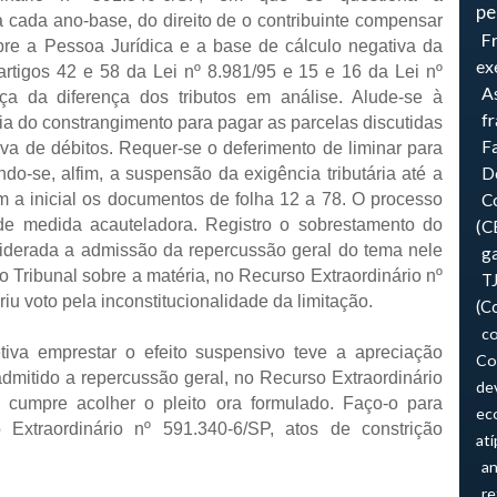
pe
a cada ano-base, do direito de o contribuinte compensar
F
bre a Pessoa Jurídica e a base de cálculo negativa da
ex
artigos 42 e 58 da Lei nº 8.981/95 e 15 e 16 da Lei nº
As
nça da diferença dos tributos
em análise. Alude-se
à
f
ia do constrangimento para pagar as parcelas discutidas
F
iva de débitos. Requer-se o deferimento de liminar para
Do
ndo-se, alfim, a suspensão da exigência tributária até a
m a inicial os documentos de folha
12 a
78. O processo
Co
e medida acauteladora. Registro o sobrestamento do
(C
siderada a admissão da repercussão geral do tema nele
ga
 Tribunal sobre a matéria, no Recurso Extraordinário nº
T
u voto pela inconstitucionalidade da limitação.
(C
co
etiva emprestar o efeito suspensivo teve a apreciação
Co
admitido a repercussão geral, no Recurso Extraordinário
de
 cumpre acolher o pleito ora formulado. Faço-o para
ec
 Extraordinário nº 591.340-6/SP, atos de constrição
atí
an
re