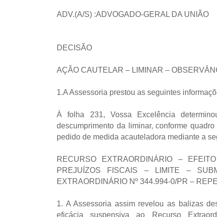
ADV.(A/S) :ADVOGADO-GERAL DA UNIÃO
DECISÃO
AÇÃO CAUTELAR – LIMINAR – OBSERVÂNC
1.A Assessoria prestou as seguintes informaçõ
À folha 231, Vossa Excelência determin
descumprimento da liminar, conforme quadro 
pedido de medida acauteladora mediante a se
RECURSO EXTRAORDINÁRIO – EFEIT
PREJUÍZOS FISCAIS – LIMITE – S
EXTRAORDINÁRIO Nº 344.994-0/PR – RE
1. A
Assessoria assim revelou as balizas des
eficácia suspensiva ao Recurso Extraor